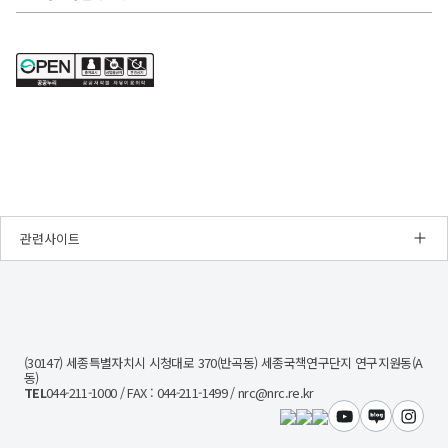
청년인턴으로
수
연구회
선정할
청년인턴
채용공고일 기준
2%
○
-
-
있음
「계약직직원
퇴사일로부터 2년 이내에
○
수
정규직 또는 무기계약직
최종합격자를
운용에
있으며,
채용전형에 지원한 경우
제외한
관한
전형별
※
전형단계에서
합격자를
규칙」
우대사항이
제출서류
결정할
에
때
복수에
검증
선발예정
의거하여,
해당하는
등
인원을
심사를
초과하여
경우
부적격으로
동점자가
거쳐
높은
판명되거나,
있는
2년을
경우
가점
채용비리가
동점자
초과하지
관련사이트
1개만
확인될
중
않는
취업지원
적용
경우
대상자를
범위
3.
우선하여
예비합격자
NRC
전형절차
내에서
합격자로
활용
경
결정
및
계약기간은
제
4.
(취업지원
일정
인
대상자가
연장될
지원서
□
문
없는
(30147) 세종특별자치시 시청대로 370(반곡동) 세종국책연구단지 연구지원동(A
접수
전형절차
수
사
경우
동)
및
1단계:
회
순위
TEL
044-211-1000 / FAX : 044-211-1499 / nrc@nrc.re.kr
있음
서류심사
제출서류
연
내
2단계:
※
구
○
유튜브
블로그
인스타
동점자
제출서류
회
공고
전원
직무내용은
진위확인