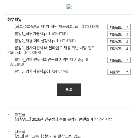
경제
제1차
인문사회연구회
·
직원채용
경제
제1차
인문사회연구회
공고
·
첨부파일
직원채용
제1차
(재공고)
인문사회연구회
(공고) 2026년도 제1차 직원 채용공고.pdf
(170.11KB)
다운로드
공고
직원채용
1.
제1차
붙임1_직무기술서.pdf
(82.47KB)
다운로드
(이어서)
채용분야
공고
붙임2_채용 이의신청서.pdf
(47.42KB)
직원채용
다운로드
구분,
적용 전형
및
구분
내용
가점
(이어서)
내용,
붙임3_입사지원서 내 블라인드 채용 위반 사항 검토
서류
필기
면접
공고
다운로드
인원
가점,
기준.pdf
(164.81KB)
□
- 「장애인고용촉진 및
직급,
직급
채용분야
인원
계약기간*
(이어서)
적용
장애인
직업재활법」 적용
5%
○
○
○
전형별
채용분야,
붙임4_경제·인문사회연구회 지역인재 기준.pdf
사회학,
다운로드
전형
계약직
임용일 ~
대상자
6.
인원,
(83.31KB)
합격배수
경제학,
5명
(서류,
전문위원
'26.12.31.
-
계약기간
기타사항
직급,
정치학
논문발표
필기,
붙임5_입사지원서.pdf
(247.77KB)
다운로드
「국민기초생활보장법」
*
채용분야,
직급
○
채용분야
서류전형
및
면접)
*
에 의한
에
서류전형,
직
면접심사
에
기초생활보장수급자 및
관한
「기간제
논문발표
·
관한
사회학,
저소득층
계약직
차상위계층에 속한자,
5배수
2%
○
○
○
표입니다
및
간접적
표입니다
경제학,
1배수
및
목록
전문위원
「한부모가족지원법」에
이내
면접심사에
인적사항
정치학
의거 보호를 받는
단시간근로자
관한
표시
※
한부모가족으로 증빙
표입니다
(블라인드
보호
가능한 사람
각
채용
- 충청권
등에
위반)
전형별로
(세종특별자치시,
이전글
시에는
지역인재
2%
○
○
○
관한
대전광역시, 충청남도,
[입찰공고] 2026년 연구성과 홍보 온라인 콘텐츠 제작 추진사업
불합격
예비합격자를
충청북도) 지역인재
법률」
및
2명
- 연구회에서 6개월 이상
합격취소
다음글
및
연속 근무한
할
이내로
[공고] 한국교육과정평가원 원장 초빙 공고