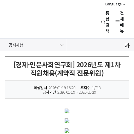
Language
통
전
경
합
체
검
메
제
색
뉴
인
문
공지사항
사
보도자료
NRC 동정
뉴스레터
채용정보
행사일정
회
연
[경제·인문사회연구회] 2026년도 제1차
구
직원채용(계약직 전문위원)
회
(NRC)
작성일시
2026-01-19 16:20
조회수
1,713
공지기간
2026-01-19 ~ 2026-01-29
경제
·
경제
인문사회연구회
·