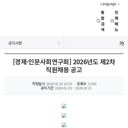
Language
통
전
경
합
체
검
메
제
색
뉴
인
문
공지사항
사
보도자료
NRC 동정
뉴스레터
채용정보
행사일정
회
연
[경제·인문사회연구회] 2026년도 제2차
구
직원채용 공고
회
(NRC)
작성일시
2026-01-28 10:30
조회수
5,426
공지기간
2026-01-28 ~ 2026-02-11
경제
·
경제
인문사회연구회
·