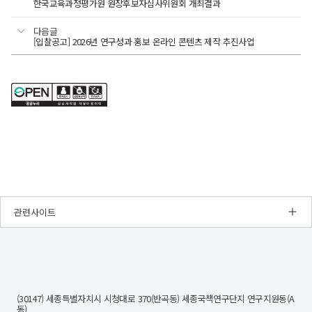
- 상기 요건과
이내로
한국교육과정평가원 원장후보자심사위원회 개최결과
전문원
정규직 또는 무기계약직
발표
이상인자 중
중
합격취소
일반행정
2명
동등한
육아휴직
(육아휴직
채용전형에 지원한 경우
고득점자
선정할
할
자격이
대체)
기간에
4월
※
수
다음글
있다고
수
임용
-
말
있음
[입찰공고] 2026년 연구성과 홍보 온라인 콘텐츠 제작 추진사업
인정되는
따라
우대사항이
(예정)
있음
○
사람
계약기간은
복수에
최종합격자를
※
연구회
4.
제외한
「인사규정」
연장될
지원서
해당하는
가점
전형별
제24조
접수
수
경우
합격자를
(결격사유)에
(2%~10%)
및
결정할
해당되지
있음
높은
은
제출서류
때
않는 사람
※
선발예정
가점
○
각
만 60세
인원을
공고
미만인 사람
채용분야별
1개만
전형별로
초과하여
및
고등학교
중복지원은
동점자가
적용.
접수기간
졸업 후 4년
부여하며,
있는
:
이상 교육
불가하며,
다만,
일정은
경우
'26.
또는 해당
동점자
직무내용은
1.
제한경쟁
분야 실무
채용
중
28.
경력 가진
'<
채용의
진행
취업지원
(수)
사람
관련사이트
대상자를
붙임1>
11:00
- 상기 요건과
경우
상황에
우선하여
~
청년인턴
일반행정
3명
동등한
직무기술서'
채용공고에
따라
합격자로
2.
자격이
결정
11.
참고
있다고
명시한
NRC
일부
(취업지원
(수)
인정되는
경
2.
최소
변경될
대상자가
17:00
사람
제
응시자격
없는
○
연구회
지원자격에
인
수
및
경우
접수방법
「인사규정」
문
(30147) 세종특별자치시 시청대로 370(반곡동) 세종국책연구단지 연구지원동(A
해당하는
순위
우대사항
있음
:
제24조
사
동)