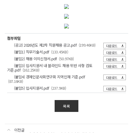
경제
2026년도
인문사회연구회
·
제2차
경제
직원채용
인문사회연구회
직원채용
·
공고
경제
직원채용
공고
인문사회연구회
(이어서)
·
공고
경제
1.
직원채용
직급,
직급
채용분야
채용인원
공통 응시자격
인문사회연구회
채용분야
(이어서)
·
첨부파일
채용분야,
- 상기 요건과
공고
및
직원채용
채용인원,
구분,
동등한
적용 전형
인문사회연구회
(공고) 2026년도 제2차 직원채용 공고.pdf
(199.46KB)
다운로드
구분
내용
가점
(이어서)
공통
인원
내용,
자격이
서류
필기
면접
공고
응시자격에
직원채용
(붙임1) 직무기술서.pdf
(133.45KB)
직급,
가점,
있다고
직급
채용분야
인원
계약기간
다운로드
전형단계,
전형단계
심사기준
일정
-
관한
(이어서)
채용분야,
적용
인정되는
심사기준,
합계
7명
-
「국민기초생활보장법」
(붙임2) 채용 이의신청서.pdf
직업기초능력
(50.97KB)
공고
다운로드
표입니다
인원,
전형
사람
일정에
무기계약직
에 의한
임용일 ~
(60점),
○
일반행정
1명
3월
(붙임3) 입사지원서 내 블라인드 채용 위반 사항 검토
계약기간에
(서류,
연구회
(이어서)
다운로드
관한
부전문위원
기초생활보장수급자 및
정년일
전형별
직무수행태도
1차
26일
기준.pdf
(162.25KB)
관한
필기,
「인사규정」
표입니다
합격배수
저소득층
차상위계층에 속한자,
2%
○
○
○
(40점)
계약직
6.
면접심사
~ 3월
일반행정
임용일 ~
표입니다
면접)
직급,
제24조
직급
채용분야
서류전형
면접전형
「한부모가족지원법」에
- 인성 및
(붙임4) 경제인문사회연구회 지역인재 기준.pdf
전문원1
1명
다운로드
기타사항
27일
(보훈제한경쟁)
'27.06.30.*
에
채용분야,
(결격사유)에
계약직
5배수
의거 보호를 받는
직무관련
(87.16KB)
(육아휴직대체)
일반행정
1배수
관한
서류전형,
해당되지
○
전문원
이내
한부모가족으로 증빙
구조화 면접
계약직
표입니다
면접전형에
(붙임5) 입사지원서.pdf
(237.9KB)
않는 사람
직
임용일 ~
다운로드
가능한 사람
5배수
직업기초능력
전문원2
일반행정
1명
청년인턴
일반행정
1배수
관한
·
'27.02.28.*
만 60세
이내
- 충청권
(60점),
(육아휴직대체)
표입니다
간접적
미만인 사람
(세종특별자치시,
직무수행태도
※
계약직
지역인재
2%
○
○
○
인적사항
고등학교
임용일 ~
대전광역시, 충청남도,
2차
(40점)
4월
전문원3
일반행정
1명
목록
표시
졸업 후 4년
각
'26.11.20.*
충청북도) 지역인재
면접심사
- PT발표,
7일
(육아휴직대체)
(블라인드
이상 교육
인성 및
- 연구회에서 6개월 이상
전형별
임용일로부터
채용
또는 해당
청년인턴
일반행정
3명
직무관련
연속 근무한
10개월
위반)
분야 실무
예비합격자를
면접
청년인턴으로
시에는
경력 가진
*
청년인턴
채용공고일 기준
2%
○
-
-
2차 면접점수
2명
불합격
사람
이전글
계약직
퇴사일로부터 2년 이내에
합격자
60점
4월
휴직자의
및