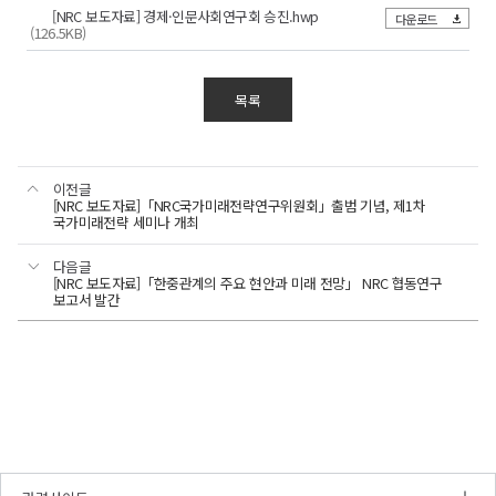
1급
포스터
[NRC 보도자료] 경제·인문사회연구회 승진.hwp
승진
다운로드
(126.5KB)
>
국민과
기획총괄본부
과학기술이
제도기획부
함께
:
목록
여는
오수진
□
새로운
<
미래
승진인사
제1차
-
국가미래전략
행정원
이전글
세미나
2급
[NRC 보도자료]「NRC국가미래전략연구위원회」출범 기념, 제1차
승진
국가미래전략 세미나 개최
AI와
>
기본사회
경영지원본부
다음글
총무회계부
-
[NRC 보도자료]「한중관계의 주요 현안과 미래 전망」 NRC 협동연구
:
보고서 발간
김동아
인공지능이
OPEN
바꾸는
공공누리
세상,
공공저작물
모두를
자유이용허락
위한
출처표시
새로운
제1유형
사회계약
마크가
일시
|