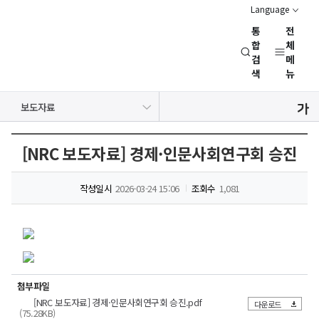
Language
통
전
경
합
체
검
메
제
색
뉴
인
문
공지사항
보도자료
사
NRC 동정
뉴스레터
채용정보
행사일정
회
연
[NRC 보도자료] 경제·인문사회연구회 승진
구
회
작성일시
2026-03-24 15:06
조회수
1,081
(NRC)
붙임
|
□
제1차
<
첨부파일
승진인사
국가미래전략
-
[NRC 보도자료] 경제·인문사회연구회 승진.pdf
다운로드
행정원
세미나
(75.28KB)