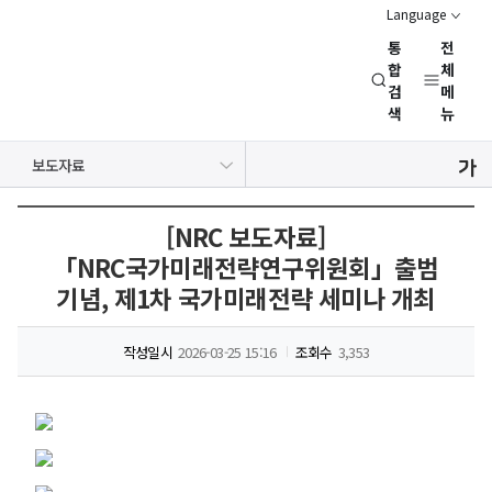
Language
통
전
경
합
체
검
메
제
색
뉴
인
문
공지사항
보도자료
사
NRC 동정
뉴스레터
채용정보
행사일정
회
연
[NRC 보도자료]
구
「NRC국가미래전략연구위원회」출범
회
기념, 제1차 국가미래전략 세미나 개최
(NRC)
작성일시
2026-03-25 15:16
조회수
3,353
보도자료
대한민국
보도자료