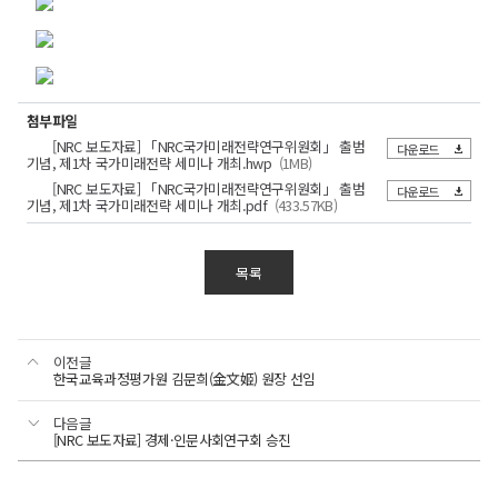
미래를
본문
보도자료
선도하는
(2페이지)
본문
국가정책연구의
보도자료
다양한
(3페이지)
허브
본문
분야의
붙임.
경과를
/
(4페이지)
국내외
첨부파일
제1차
보고한다.
NRC
전략
원로학자
[NRC 보도자료] 「NRC국가미래전략연구위원회」 출범
국가미래전략
■
다운로드
경제
기념, 제1차 국가미래전략 세미나 개최.hwp
(1MB)
논의를
특별강연
등이
세미나
·
중심으로
[NRC 보도자료] 「NRC국가미래전략연구위원회」 출범
지속적으로
다운로드
자문위원으로
포스터
AI
기념, 제1차 국가미래전략 세미나 개최.pdf
(433.57KB)
인문사회연구회
시대
추진하고,
참여한다.
제1차
보도
2025. 3.
국가전략
보도
배포
o
AI
시점,
배포 즉시
26.(목)
국가미래전략
논의
시점
일시
구체적으로
배포
11:00
시대에
□
목록
세미나
연구위원회는
일시,
부장
총괄위원회와
담당
걸맞은
이번
노용식
NRC국가미래전략연구위원회
과학기술
부서,
책임자
(044-
새로운
세미나는
·
책임자,
출범기념
211-
경제
담당자에
사회
1150)
특별강연을
담당
국가전략연구본부
국민과
·
관한
이전글
부서
전략기획부
전문위원
모델을
중심으로
사회문화
보도자료
한국교육과정평가원 김문희(金文姬) 원장 선임
과학기술이
황용희
·
안내
모색해
진행되과,
담당자
(044-
함께
정치행정
표입니다
211-
o
나가겠다”고
다음글
·
열어가는
1152)
이한주
[NRC 보도자료] 경제·인문사회연구회 승진
균형발전
밝혔다.
“2045년
NRC
새로운
·
광복
이사장이
붙임.
외교안보
미래
「AI와
100년을
등
제1차