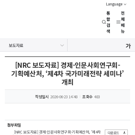
Language
통
전
경
합
체
검
메
제
색
뉴
인
문
공지사항
보도자료
사
NRC 동정
뉴스레터
채용정보
행사일정
회
연
[NRC 보도자료] 경제·인문사회연구회-
구
기획예산처, ‘제4차 국가미래전략 세미나’
회
개최
(NRC)
작성일시
2026-06-23 14:48
조회수
483
첨부파일
[NRC 보도자료] 경제·인문사회연구회-기획예산처, ‘제4차
다운로드