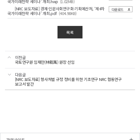
국가미래전략 세미나’ 개최.hwp
(1.02MB)
[NRC 보도자료] 경제·인문사회연구회-기획예산처, ‘제4차
다운로드
국가미래전략 세미나’ 개최.pdf
(404.98KB)
목록
이전글
국토연구원 임재만(林栽萬) 원장 선임
다음글
[NRC 보도자료] 형사처벌 규정 정비를 위한 기초연구 NRC 협동연구
보고서 발간
관련사이트