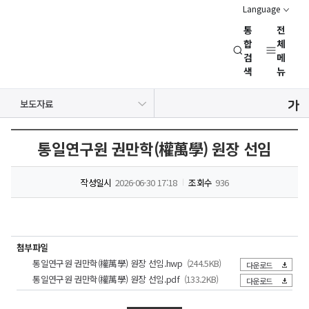
Language
통
전
경
합
체
검
메
제
색
뉴
인
문
공지사항
보도자료
사
NRC 동정
뉴스레터
채용정보
행사일정
회
연
통일연구원 권만학(權萬學) 원장 선임
구
회
작성일시
2026-06-30 17:18
조회수
936
(NRC)
첨부파일
통일연구원 권만학(權萬學) 원장 선임.hwp
(244.5KB)
다운로드
통일연구원 권만학(權萬學) 원장 선임.pdf
(133.2KB)
다운로드