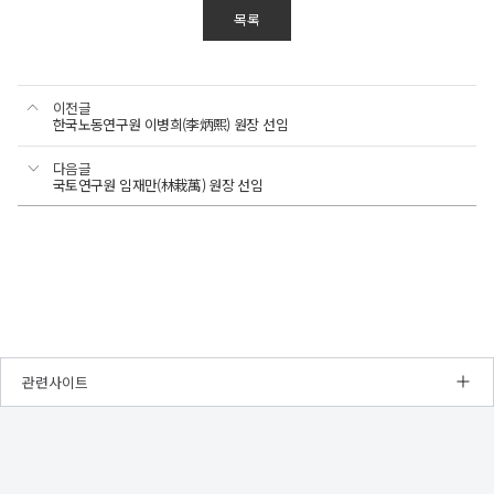
목록
이전글
한국노동연구원 이병희(李炳熙) 원장 선임
다음글
국토연구원 임재만(林栽萬) 원장 선임
관련사이트
NRC
경
제