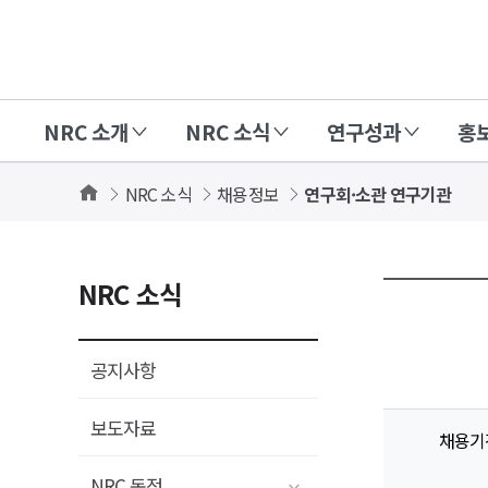
경
제
인
NRC 소개
NRC 소식
연구성과
홍
문
사
Home
NRC 소식
채용정보
연구회·소관 연구기관
회
연
구
NRC 소식
회
(NRC)
공지사항
보도자료
채용기
NRC 동정