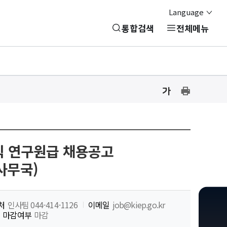
Language
통합검색
전체메뉴
글
글
프
자
자
린
크
크
기
기
트
설
설
하
정
정
직 연구원급 채용공고
기
닫
기
사무국)
처
인사팀 044-414-1126
이메일
job@kiep.go.kr
마감여부
마감