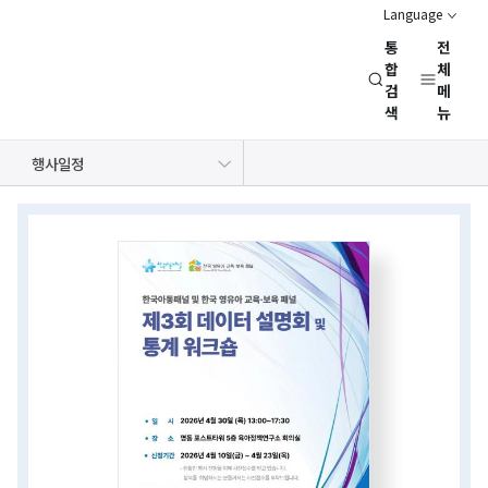
Language
통
전
경
합
체
검
메
제
색
뉴
인
문
공지사항
보도자료
NRC 동정
뉴스레터
채용정보
행사일정
사
회
상세보기
연
화면
구
회
(NRC)