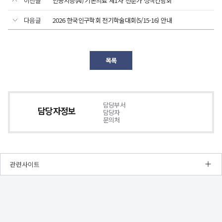
STUDY
이전글
인공지능(AI) 기본의료 제1차 전문가 정책간담회
ON
다음글
2026 한국인구학회 전기학술대회(5/15-16) 안내
KOREAN
CHILDREN
한국
목록
영유아
교육
·
보육
담당부서
담당자정보
패널
담당자
문의처
Korean
ECEC
Panel
Study
관련사이트
한국아동패널
및
한국
NRC
경
영유아
제
교육
인