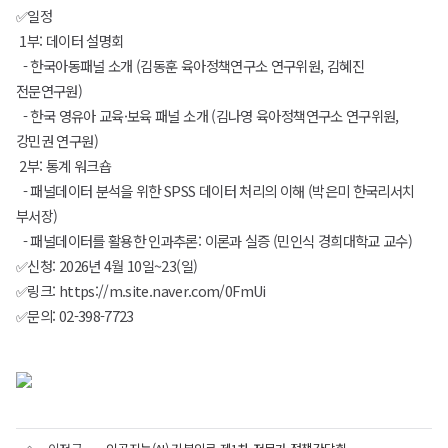
✅일정
1부: 데이터 설명회
- 한국아동패널 소개 (김동훈 육아정책연구소 연구위원, 김혜진
전문연구원)
- 한국 영유아 교육·보육 패널 소개 (김나영 육아정책연구소 연구위원,
강민권 연구원)
2부: 통계 워크숍
- 패널데이터 분석을 위한 SPSS 데이터 처리의 이해 (박은미 한국리서치
부서장)
- 패널데이터를 활용한 인과추론: 이론과 실증 (민인식 경희대학교 교수)
✅신청: 2026년 4월 10일~23(일)
✅링크: https://m.site.naver.com/0FmUi
✅문의: 02-398-7723
한국아동패널
PANEL