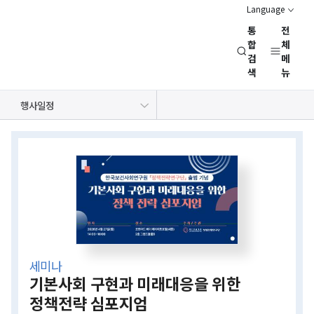
Language
통
전
경
합
체
검
메
제
색
뉴
인
문
공지사항
보도자료
NRC 동정
뉴스레터
채용정보
행사일정
사
회
상세보기
연
화면
구
회
(NRC)
세미나
기본사회 구현과 미래대응을 위한
정책전략 심포지엄