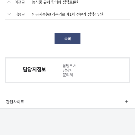
이전글
농식품 규제 합리화 정책토론회
다음글
인공지능(AI) 기본의료 제1차 전문가 정책간담회
목록
담당부서
담당자정보
담당자
문의처
관련사이트
NRC
경
제
인