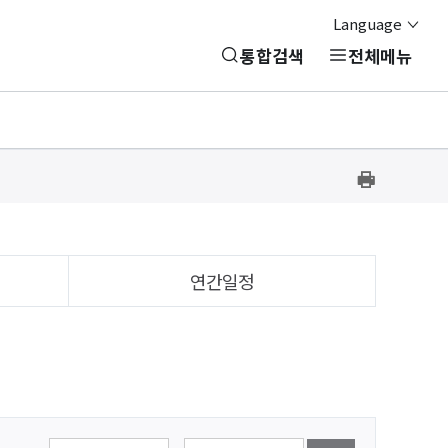
Language
통합검색
전체메뉴
프
린
트
하
연간일정
러리를
기