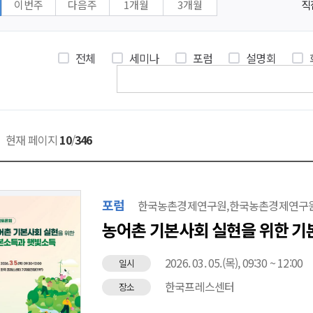
이번주
다음주
1개월
3개월
직
페이지입니
연간일정에
동일
내용을
전체
세미나
포럼
설명회
제공하고
있으니
다음
탭인
현재 페이지
10
/
346
연간일정
리스트
페이지를
이용해
포럼
한국농촌경제연구원,한국농촌경제연구원,
주세요
농어촌 기본사회 실현을 위한 
2026. 03. 05.(목), 09:30 ~ 12:00
일시
한국프레스센터
장소