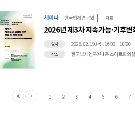
세미나
한국법제연구원
자료
2026년 제3차 지속가능·기후
2026. 02. 19.(목), 16:00 ~ 18:00
일시
한국법제연구원 1층 스마트회의
장소
첫
이전
1
2
3
4
5
6
7
페이지로
페이지로
이동
이동