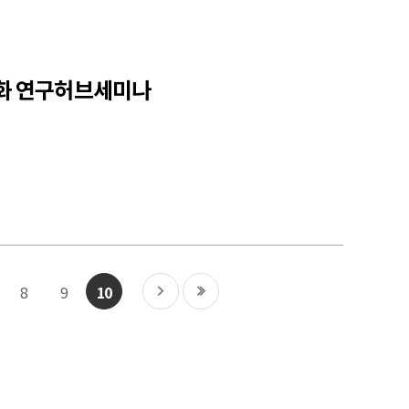
변화 연구허브세미나
실
다음
끝
8
9
10
페이지로
페이지로
이동
이동