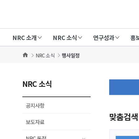
경
제
인
NRC 소개
NRC 소식
연구성과
홍
문
사
Home
NRC 소식
행사일정
회
연
구
NRC 소식
회
(NRC)
공지사항
맞춤검색
보도자료
NRC 동정