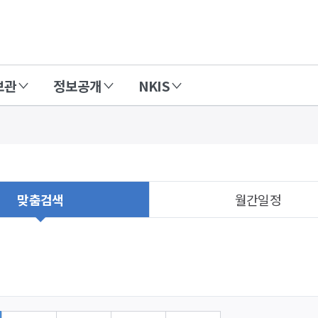
보관
정보공개
NKIS
맞춤검색
월간일정
외부라이브
이용하여
제작되어
접근성이
고려되어
있지
않은