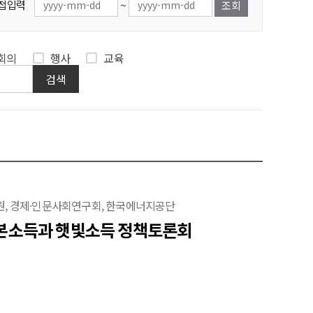
~
접입력
조회
다.
서도
회의
행사
교육
검색
 경제·인문사회연구회, 한국에너지공단
기본소득과 햇빛소득 정책토론회