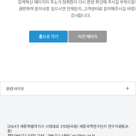
입력하신 페이지의 주소가 정확한지 다시 한번 확인해 주시길 부탁드립
관련하여 문의사항 있으시면 언제든지, 고객센터로 문의해주시길 바랍
감사합니다.
관련사이트
NRC
경
제
인
문
(30147) 세종특별자치시 시청대로 370(반곡동) 세종국책연구단지 연구지원동(A
사
동)
회
TEL
044-211-1000 / FAX : 044-211-1499 / nrc@nrc.re.kr