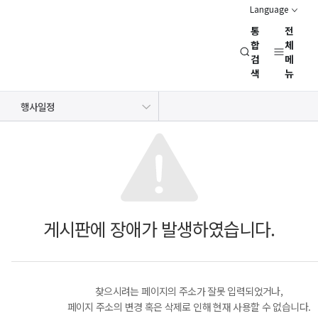
Language
통
전
경
합
체
검
메
제
색
뉴
인
문
공지사항
보도자료
NRC 동정
뉴스레터
채용정보
행사일정
사
회
연
구
회
(NRC)
게시판에 장애가 발생하였습니다.
찾으시려는 페이지의 주소가 잘못 입력되었거나,
페이지 주소의 변경 혹은 삭제로 인해 현재 사용할 수 없습니다.