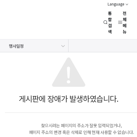
Language
통
전
경
합
체
검
메
제
색
뉴
인
문
공지사항
보도자료
NRC 동정
뉴스레터
채용정보
행사일정
사
회
연
구
회
(NRC)
게시판에 장애가 발생하였습니다.
찾으시려는 페이지의 주소가 잘못 입력되었거나,
페이지 주소의 변경 혹은 삭제로 인해 현재 사용할 수 없습니다.