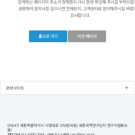
입력하신 페이지의 주소가 정확한지 다시 한번 확인해 주시길 부탁드립
관련하여 문의사항 있으시면 언제든지, 고객센터로 문의해주시길 바랍
감사합니다.
관련사이트
NRC
경
제
인
문
(30147) 세종특별자치시 시청대로 370(반곡동) 세종국책연구단지 연구지원동(A
사
동)
회
TEL
044-211-1000 / FAX : 044-211-1499 / nrc@nrc.re.kr