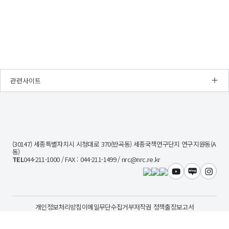
페이지로
페이지로
페이지로
페이지로
이동
이동
이동
이동
관련사이트
NRC
경
제
인
문
(30147) 세종특별자치시 시청대로 370(반곡동) 세종국책연구단지 연구지원동(A
사
동)
회
TEL
044-211-1000 / FAX : 044-211-1499 / nrc@nrc.re.kr
연
구
유튜브
블로그
인스타
회
개인정보처리방침
이메일무단수집거부
저작권 정책
출장보고서
Copyright©2020 NRC All Rights Reserved.