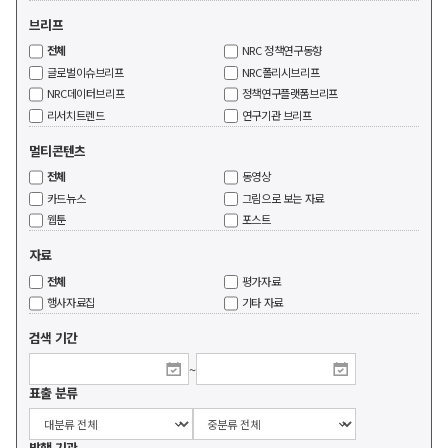
브리프
전체
NRC 정책연구동향
글로벌이슈브리프
NRC폴리시브리프
NRC데이터브리프
정책연구플랫폼브리프
리서치트렌드
연구기관 브리프
멀티콘텐츠
전체
동영상
카드뉴스
그림으로 보는 자료
웹툰
포스트
자료
전체
평가자료
행사자료집
기타 자료
검색 기간
~
표출 분류
발행 기관