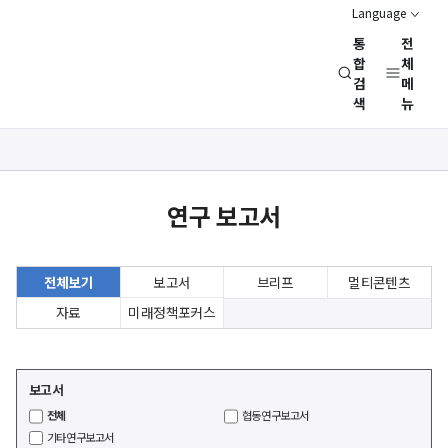
Language
통
전
경
합
체
검
메
제
색
뉴
인
문
사
연구성과
회
연
연구 보고서
구
회
(NRC)
전체보기
보고서
브리프
멀티콘텐츠
자료
미래정책포커스
보고서
전체
협동연구보고서
기타연구보고서