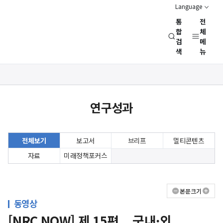
Language
통
전
경
합
체
검
메
제
색
뉴
인
문
사
상세보기
회
화면
연
연구성과
구
회
(NRC)
전체보기
보고서
브리프
멀티콘텐츠
자료
미래정책포커스
본문크기
동영상
[NRC NOW] 제 15편 _ 국내·외