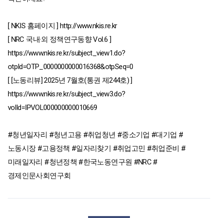
[ NKIS 홈페이지 ] http://www.nkis.re.kr
[ NRC 국내·외 정책연구동향 Vol.6 ]
https://www.nkis.re.kr/subject_view1.do?
otpId=OTP_0000000000016368&otpSeq=0
[ [노동리뷰] 2025년 7월호(통권 제244호) ]
https://www.nkis.re.kr/subject_view3.do?
volId=IPVOL000000000010669
#청년일자리
#청년고용
#취업청년
#중소기업
#대기업
#
노동시장
#고용정책
#일자리찾기
#취업고민
#취업준비
#
미래일자리
#청년정책
#한국노동연구원
#NRC
#
경제인문사회연구회