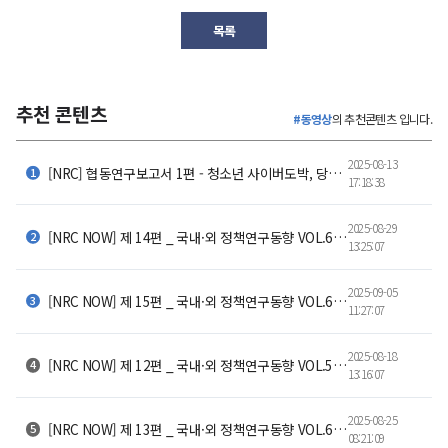
목록
추천 콘텐츠
#동영상
의 추천콘텐츠 입니다.
2025-08-13
[NRC] 협동연구보고서 1편 - 청소년 사이버도박, 당신은 얼마나 알고 계신가요?
17:18:38
2025-08-29
[NRC NOW] 제 14편 _ 국내·외 정책연구동향 VOL.6 | ✈조류충돌 급증! 자연과 항공안전, 공존할 수 있을까?
13:25:07
2025-09-05
[NRC NOW] 제 15편 _ 국내·외 정책연구동향 VOL.6 | 💼 청년고용, 왜 여전히 해묵은 난제일까?
11:27:07
2025-08-18
[NRC NOW] 제 12편 _ 국내·외 정책연구동향 VOL.5 | 💸 4조 6천억 원의 이동, 🏥 아픔 몸을 싣고 서울로 떠나는 환자들
13:16:07
2025-08-25
[NRC NOW] 제 13편 _ 국내·외 정책연구동향 VOL.6 | 🔋 산업AI 시대의 전력 해법, SMR이 온다! 🌍🤖
08:21:09