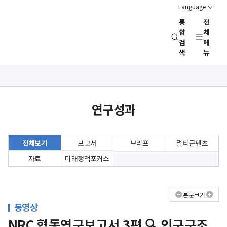
Language
통
전
경
합
체
검
메
제
색
뉴
인
문
사
상세보기
회
화면
연
연구성과
구
회
(NRC)
전체보기
보고서
브리프
멀티콘텐츠
자료
미래정책포커스
본문크기
동영상
NRC 협동연구보고서 3편 🔍 인구구조