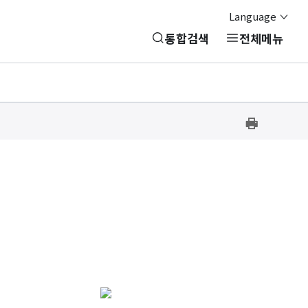
Language
통합검색
전체메뉴
프
린
트
하
기