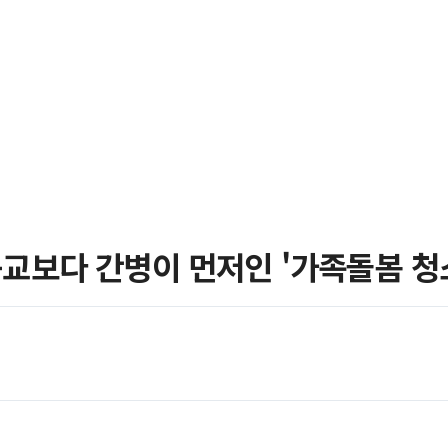
서
브리프
멀티콘텐츠
자
교보다 간병이 먼저인 '가족돌봄 청