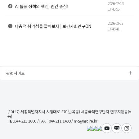
2026-02-23
AI 돌봄 정책의 핵심, 인간 중심!
17:45:55
2026-02-27
다층적 취약성을 알아보자 | 보건사회연구ON
17:43:41
관련사이트
NRC
경
제
인
문
(30147) 세종특별자치시 시청대로 370(반곡동) 세종국책연구단지 연구지원동(A
사
동)
회
TEL
044-211-1000 / FAX : 044-211-1499 / nrc@nrc.re.kr
연
구
유튜브
블로그
인스타
회