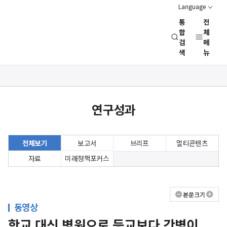
Language
통
전
경
합
체
검
메
제
색
뉴
인
문
사
상세보기
회
화면
연
연구성과
구
회
(NRC)
전체보기
보고서
브리프
멀티콘텐츠
자료
미래정책포커스
본문크기
동영상
학교 대신 병원으로 등교보다 간병이