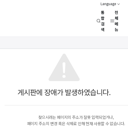
Language
통
전
경
합
체
검
메
제
색
뉴
인
문
사
회
연
구
회
(NRC)
게시판에 장애가 발생하였습니다.
찾으시려는 페이지의 주소가 잘못 입력되었거나,
페이지 주소의 변경 혹은 삭제로 인해 현재 사용할 수 없습니다.