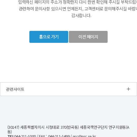
입력하신 페이지의 주소가 정확한지 다시 한번 확인해 주시길 부탁드립
관련하여 문의사항 있으시면 언제든지, 고객센터로 문의해주시길 바랍
감사합니다.
관련사이트
NRC
경
제
인
문
(30147) 세종특별자치시 시청대로 370(반곡동) 세종국책연구단지 연구지원동(A
사
동)
회
TEL
044-211-1000 / FAX : 044-211-1499 / nrc@nrc.re.kr