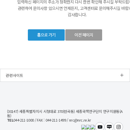
입력하신 페이지의 주소가 정확한지 다시 한번 확인해 주시길 부탁드립
관련하여 문의사항 있으시면 언제든지, 고객센터로 문의해주시길 바랍
감사합니다.
관련사이트
NRC
경
제
인
문
(30147) 세종특별자치시 시청대로 370(반곡동) 세종국책연구단지 연구지원동(A
사
동)
회
TEL
044-211-1000 / FAX : 044-211-1499 / nrc@nrc.re.kr
연
구
유튜브
블로그
인스타