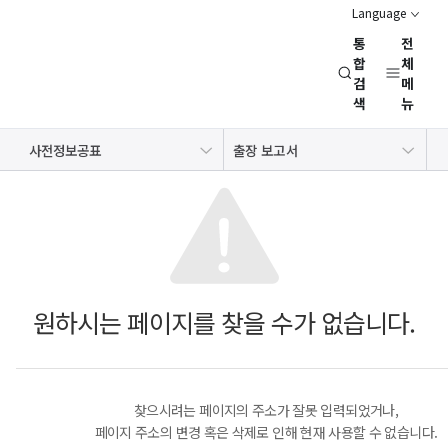
Language
통
전
경
합
체
검
메
제
색
뉴
인
문
정보공개제도
사전정보공표
사전정보공표
출장 보고서
사
공공데이터개방
사업실명제
회
연
구
회
(NRC)
원하시는 페이지를 찾을 수가 없습니다.
찾으시려는 페이지의 주소가 잘못 입력되었거나,
페이지 주소의 변경 혹은 삭제로 인해 현재 사용할 수 없습니다.