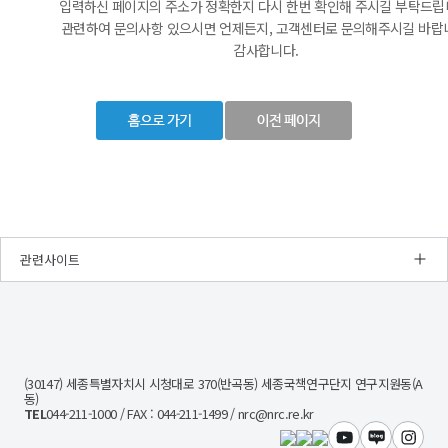
입력하신 페이지의 주소가 정확한지 다시 한번 확인해 주시길 부탁드립
관련하여 문의사항 있으시면 언제든지, 고객센터로 문의해주시길 바랍
감사합니다.
관련사이트
NRC
경
제
인
문
(30147) 세종특별자치시 시청대로 370(반곡동) 세종국책연구단지 연구지원동(A
사
동)
회
TEL
044-211-1000 / FAX : 044-211-1499 / nrc@nrc.re.kr
연
구
유튜브
블로그
인스타