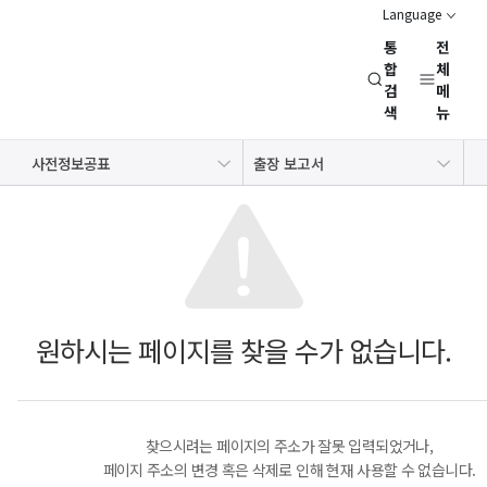
Language
통
전
경
합
체
검
메
제
색
뉴
인
문
정보공개제도
사전정보공표
사전정보공표
출장 보고서
사
공공데이터개방
사업실명제
회
연
구
회
(NRC)
원하시는 페이지를 찾을 수가 없습니다.
찾으시려는 페이지의 주소가 잘못 입력되었거나,
페이지 주소의 변경 혹은 삭제로 인해 현재 사용할 수 없습니다.