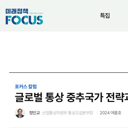
특집
포커스 칼럼
글로벌 통상 중추국가 전략
정인교
산업통상자원부 통상교섭본부장
2024 여름호