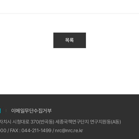
목록
침
이메일무단수집거부
특별자치시 시청대로 370(반곡동) 세종국책연구단지 연구지원동(A동)
00 / FAX : 044-211-1499 / nrc@nrc.re.kr