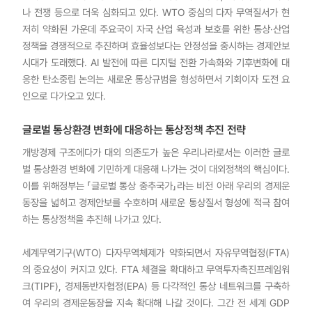
나 전쟁 등으로 더욱 심화되고 있다. WTO 중심의 다자 무역질서가 현
저히 약화된 가운데 주요국이 자국 산업 육성과 보호를 위한 통상·산업
정책을 경쟁적으로 추진하며 효율성보다는 안정성을 중시하는 경제안보
시대가 도래했다. AI 발전에 따른 디지털 전환 가속화와 기후변화에 대
응한 탄소중립 논의는 새로운 통상규범을 형성하면서 기회이자 도전 요
인으로 다가오고 있다.
글로벌 통상환경 변화에 대응하는 통상정책 추진 전략
개방경제 구조에다가 대외 의존도가 높은 우리나라로서는 이러한 글로
벌 통상환경 변화에 기민하게 대응해 나가는 것이 대외정책의 핵심이다.
이를 위해정부는 「글로벌 통상 중추국가」라는 비전 아래 우리의 경제운
동장을 넓히고 경제안보를 수호하며 새로운 통상질서 형성에 적극 참여
하는 통상정책을 추진해 나가고 있다.
세계무역기구(WTO) 다자무역체제가 약화되면서 자유무역협정(FTA)
의 중요성이 커지고 있다. FTA 체결을 확대하고 무역투자촉진프레임워
크(TIPF), 경제동반자협정(EPA) 등 다각적인 통상 네트워크를 구축하
여 우리의 경제운동장을 지속 확대해 나갈 것이다. 그간 전 세계 GDP