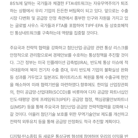
85%에 달하는 국가들과 체결한 FTA네트워크는 자유무역주의가 퇴조
하는 상황에서 우리 기업의 든든한 버팀목이 되고 있다. 앞으로는 수출
시장 다변화 및 공급망 안정 측면에서 풍부한 인구와 자원을 가지고 있
는 글로벌 사우스 국가들과 FTA를 포함하여 TIPF·EPA 등 상호호혜적
인 통상네트워크를 구축하는데 역량을 집중할 것이다.
주요국과 전략적 협력을 강화하고 첨단산업·공급망 관련 통상 리스크를
안정적으로 관리함으로써 경제안보를 수호하는 통상정책을 추진할 것이
다. 그간 정부는 미국 인플레이션 감축법(IRA), 반도체 통상 이슈에 적
극대응하여 북미 전기차 수출 증대, 우리 반도체 기업의 불확실성 완화
등 성과를 거두었고 일본과도 화이트리스트 복원을 통해 수출규제 현안
을 해소하여 미래 협력기반을 마련하였다.향후에도 한미일 산업장관회
의, 한미 공급망·산업대화(SCCD)를 비롯하여 다자 공급망 파트너십인
인도·태평양 경제 프레임워크(IPEF) 공급망 협정, 핵심광물안보파트너
십(MSP) 등을 통해 주요국과 첨단산업·공급망 전략적협력을 강화해 나
갈 것이다. 아울러 첨단기술 보호를 위한 무역기술안보 제도를 개선하고
전략적 외투유치 등을 통해 공급망 안정화도 적극 추진할 계획이다.
디지털·탄소중립 등 새로운 통상규범 형성에 참여하여 우리의 이익을 반