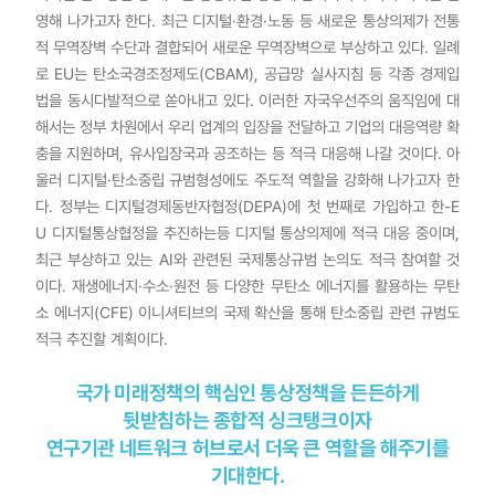
영해 나가고자 한다. 최근 디지털·환경·노동 등 새로운 통상의제가 전통
적 무역장벽 수단과 결합되어 새로운 무역장벽으로 부상하고 있다. 일례
로 EU는 탄소국경조정제도(CBAM), 공급망 실사지침 등 각종 경제입
법을 동시다발적으로 쏟아내고 있다. 이러한 자국우선주의 움직임에 대
해서는 정부 차원에서 우리 업계의 입장을 전달하고 기업의 대응역량 확
충을 지원하며, 유사입장국과 공조하는 등 적극 대응해 나갈 것이다. 아
울러 디지털·탄소중립 규범형성에도 주도적 역할을 강화해 나가고자 한
다. 정부는 디지털경제동반자협정(DEPA)에 첫 번째로 가입하고 한-E
U 디지털통상협정을 추진하는등 디지털 통상의제에 적극 대응 중이며,
최근 부상하고 있는 AI와 관련된 국제통상규범 논의도 적극 참여할 것
이다. 재생에너지·수소·원전 등 다양한 무탄소 에너지를 활용하는 무탄
소 에너지(CFE) 이니셔티브의 국제 확산을 통해 탄소중립 관련 규범도
적극 추진할 계획이다.
국가 미래정책의 핵심인 통상정책을 든든하게
뒷받침하는 종합적 싱크탱크이자
연구기관 네트워크 허브로서 더욱 큰 역할을 해주기를
기대한다.