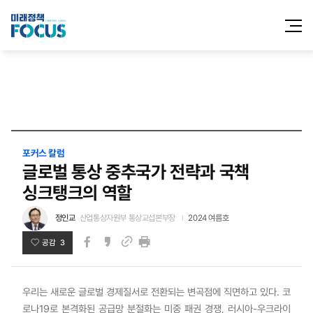
전체메
열기
포커스 칼럼
글로벌 통상 중추국가 전략과 국책
싱크탱크의 역할
정인교
산업통상자원부 통상교섭본부장
2024 여름호
공감 3
페이스북
카카오스토리
인쇄
링크
우리는 새로운 글로벌 경제질서로 전환되는 변곡점에 직면하고 있다. 코
로나19로 본격화된 공급망 분절화는 미중 패권 경쟁, 러시아-우크라이