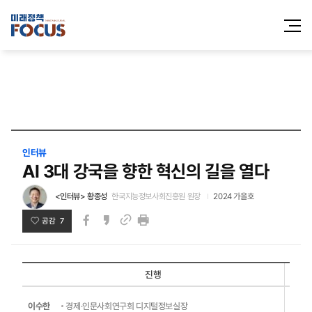
전체메
열기
인터뷰
AI 3대 강국을 향한 혁신의 길을 열다
<인터뷰> 황종성
한국지능정보사회진흥원 원장
2024 가을호
공감 7
페이스북
카카오스토리
인쇄
링크
진행
패널
황종
이수한
경제·인문사회연구회 디지털정보실장