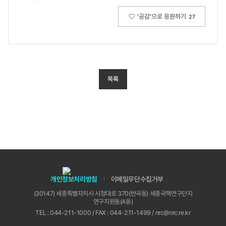
‘공감’으로 응원하기
27
목록
개인정보처리방침
이메일무단수집거부
(30147) 세종특별자치시 시청대로 370(반곡동) 세종국책연구단지
연구지원동(A동)
TEL : 044-211-1000 / FAX : 044-211-1499 / nrc@nrc.re.kr