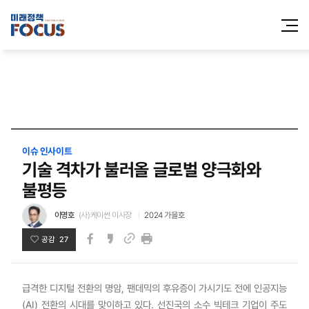
전체메
열기
이슈 인사이트
기술 격차가 불러올 글로벌 양극화와
불평등
이명호
(사)케이썬 이사장
2024 가을호
공감 27
페이스북
카카오스토리
인쇄
링크
급격한 디지털 전환의 명암, 팬데믹의 후유증이 가시기도 전에 인공지능
(AI) 전환의 시대를 맞이하고 있다. 선진국의 소수 빅테크 기업이 주도