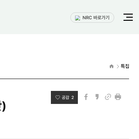
전체메
NRC 바로가기
열기
홈으로
특집
공감 2
)
페이스북
카카오스토리
인쇄
링크