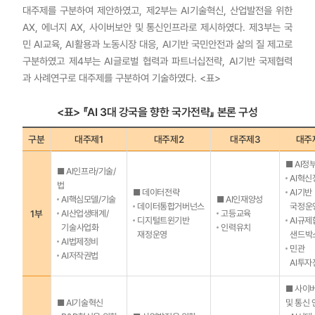
대주제를 구분하여 제안하였고, 제2부는 AI기술혁신, 산업발전을 위한
AX, 에너지 AX, 사이버보안 및 통신인프라로 제시하였다. 제3부는 국
민 AI교육, AI활용과 노동시장 대응, AI기반 국민안전과 삶의 질 제고로
구분하였고 제4부는 AI글로벌 협력과 파트너십전략, AI기반 국제협력
과 사례연구로 대주제를 구분하여 기술하였다. <표>
<표> 『AI 3대 강국을 향한 국가전략』 본론 구성
구분
대주제1
대주제2
대주제3
대주
■ AI정
■ AI인프라/기술/
AI혁신
법
■ 데이터전략
AI기반
AI핵심모델/기술
■ AI인재양성
데이터통합거버넌스
국정운
1부
AI산업생태계/
고등교육
디지털트윈기반
AI규제
기술사업화
인력유치
재정운영
샌드박
AI법제정비
민관
AI저작권법
AI투자
■ 사이
■ AI기술혁신
및 통신