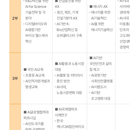
R&D혁신을 위한
■ 산업발전을 위한
AI시대
AI for Science
AX
■ 에너지 AX
사이버
기술전략 및 각
생산, 제조, 기계
에너지를 위한
생태계
2부
분야
건설기분야 AX
AI기술혁신
AI시대
디지털바이오와
AI기반 K-
AI를 위한
이동통
AI융합기반
Bio산업혁신 및
에너지기술혁신
인프라
바이오 헬스케어
슈퍼클러스터 구축
고도화
혁신
산업생
경쟁력
■ AI기반
■ AI활용과 노동시장
국민안전과 삶의
■ 국민 AI교육
대응
질 제고
초중등 AI교육
AI활용 및 리터러시
AI로봇기반
3부
AI인적자원개발과
증진 방안
사회안전플랫폼
평생교육
AI시대,
AI시범도시
노동시장변화 대응
AI기반
초고령화 대응
■ AI국제협력과
■ AI글로벌협력과
사례연구
파트너십
한국·
AI선도국가를
캐나다AI첨단바이오
위한 국제협력