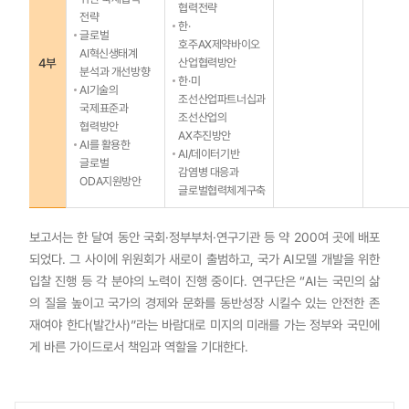
협력전략
전략
한·
글로벌
호주AX제약바이오
AI혁신생태계
4부
산업협력방안
분석과 개선방향
한·미
AI기술의
조선산업파트너십과
국제표준과
조선산업의
협력방안
AX추진방안
AI를 활용한
AI/데이터기반
글로벌
감염병 대응과
ODA지원방안
글로벌협력체계구축
보고서는 한 달여 동안 국회·정부부처·연구기관 등 약 200여 곳에 배포
되었다. 그 사이에 위원회가 새로이 출범하고, 국가 AI모델 개발을 위한
입찰 진행 등 각 분야의 노력이 진행 중이다. 연구단은 “AI는 국민의 삶
의 질을 높이고 국가의 경제와 문화를 동반성장 시킬수 있는 안전한 존
재여야 한다(발간사)”라는 바람대로 미지의 미래를 가는 정부와 국민에
게 바른 가이드로서 책임과 역할을 기대한다.