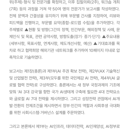
위(주제)·형식 및 전문가를 확정하고, 이후 집필의뢰(2주), 워크숍 개최
(7회) 등의 과정을 거쳐 약 50여 명의 전문가가 보고서를 작성하였다.
전체 문맥과 간결성을 유지하기 위해 부문별 간사를 지정하여, 리뷰와
피드백을 진행하고, 부문별 요약(종합-로드맵 수립)을 추가하였다. 각
주제별로 ▲현황 및 방향(그간의 정책, 민간부문, 해외정책 및 사례, 문
제인식 및 목표, 관련 공약사항, 방향도출(장기· 중기·단기) ▲주요내용
(세부사항, 목표사항, 연계사항, 제도개선사항, 예산) ▲기대효과를 목
차로 하고 협력희망 해외기관 네트워크를 추가하여 10페이지 이내로 압
축적으로 기술하였다.
보고서는 제1장(총론)과 제1부(AI 주권 확보 전략), 제2부(AX 기술혁신
및 산업발전 전략), 제3부(모두를 위한 국민체감 AI 전략), 제4부(AI 글
로벌 협력 전략)로 구성하였다. 총론에서는 새 정부 국정과제의 기조에
맞춰 ‘AI 3대 강국’을 향한 국가 AI생태계 구축에 필요한 4대 전략요소
와 글로컬 AI 7대 전략을 제시하였다. 그리고 성장전략 관점에서 AI개
발·전환의 전제조건을 제시하면서 정부·민간의 역할과 사회후생 극대화
를 위한 사회시스템·거버넌스 설계를 주문하였다.
그리고 본론에서 제1부는 AI인프라, 데이터전략, AI인재양성, AI정부로