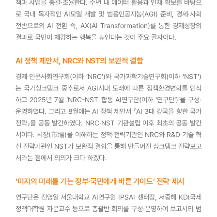
책과 사업을 총괄·조율한다. 수년 내 데이터 활용과 인재 확보를 바탕으
로 국내 독자적인 AI모델 개발 및 범용인공지능(AGI) 준비, 경제·사회
전반으로의 AI 전환 즉, AX(AI Transformation)를 통한 경제성장의
결과로 국민이 체감하는 행복을 높인다는 것이 주요 골자이다.
AI 정책 제안서, NRC와 NST의 보완적 결합
경제·인문사회연구회(이하 ‘NRC’)와 국가과학기술연구회(이하 ‘NST’)
는 국가싱크탱크 중추로서 AGI시대 도래에 따른 정책환경변화를 인식
하고 2025년 7월 ‘NRC-NST 합동 AI연구단(이하 ‘연구단’)’을 구성·
운영하였다. 그리고 8월에는 AI 정책 제안서 「AI 3대 강국을 향한 국가
전략」을 공동 발간하였다. NRC·NST 기관설립 이후 최초의 공동 발간
서이다. 시장(市場)을 이해하는 정책·전략기관인 NRC와 R&D·기술 혁
신 전략기관인 NST가 보완적 결합을 통해 만들어진 싱크탱크 전략보고
서라는 점에서 의의가 크다 하겠다.
‘미지의 미래를 가는 정부·국민에게 바른 가이드’ 전략 제시
연구단은 전영일 서울대학교 AI연구원 IPSAI 센터장, 서중해 KDI국제
정책대학원 자문교수 등으로 총괄반 회의를 구성·운영하여 보고서의 범