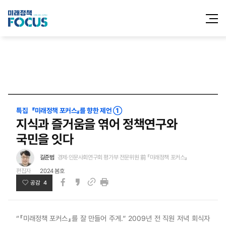
전체메
열기
특집 『미래정책 포커스』를 향한 제언 ①
지식과 즐거움을 엮어 정책연구와
국민을 잇다
길준범
경제·인문사회연구회 평가부 전문위원 前 『미래정책 포커스』
편집자
2024 봄호
공감 4
페이스북
카카오스토리
인쇄
링크
“『미래정책 포커스』를 잘 만들어 주게.” 2009년 전 직원 저녁 회식자