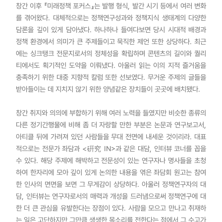
창간 이후 『미래정책 포커스』는 발행 형식, 발간 시기 등에서 여러 변화
를 겪어왔다. 대체적으로는 정책연구성과와 정책지식 생태계의 다양한
담론을 깊이 있게 담아냈다. 하나하나 들여다보면 당시 시대적 배경과
정책 환경에서 의미가 큰 주제들이고 묵직한 제언 또한 상당하다. 최근
에는 싱크탱크 전문지로서의 정체성을 확립하며 콘텐츠의 길이와 퀄리
티에서도 획기적인 도약을 이뤄냈다. 아울러 읽는 이의 지적 즐거움을
충족하기 위한 대중 지향적 칼럼 또한 선보였다. 무거운 주제의 글들을
받아들이는 데 지치지 않기 위한 양념같은 장치들이 곳곳에 배치됐다.
창간 취지와 의의에 부합하기 위해 여러 노력을 들였지만 비슷한 종류의
다른 정기간행물에 비해 좀 더 자랑할 만한 부분은 논문과 연구보고서,
아티클 뒤에 가려져 있던 사람들을 무대 전면에 내세운 것이리라. 대표
적으로는 전문가 좌담과 <硏究 IN>과 같은 대담, 인터뷰 코너를 꼽을
수 있다. 해당 주제에 해박하고 전문성이 있는 연구자나 명사들을 초청
하여 한자리에 모아 깊이 있게 논의한 내용을 엮은 좌담회 원고는 참여
한 인사의 면면을 보면 그 무게감이 상당하다. 아울러 정책연구자의 대
담, 인터뷰는 연구자로서의 매력과 개성을 드러냄으로써 정책연구에 대
한 더 큰 관심을 유발한다는 장점이 있다. 사람을 모으고 만나고 취재하
는 일은 고단하지만 그만큼 생생한 목소리를 전한다는 점에서 그 수고가