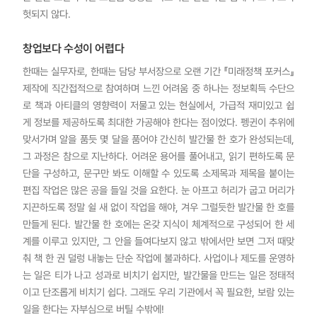
헛되지 않다.
창업보다 수성이 어렵다
한때는 실무자로, 한때는 담당 부서장으로 오랜 기간 『미래정책 포커스』
제작에 직간접적으로 참여하며 느낀 어려움 중 하나는 정보획득 수단으
로 책과 아티클의 영향력이 저물고 있는 현실에서, 가급적 재미있고 쉽
게 정보를 제공하도록 최대한 가공해야 한다는 점이었다. 펭귄이 추위에
맞서가며 알을 품듯 몇 달을 품어야 간신히 발간물 한 호가 완성되는데,
그 과정은 참으로 지난하다. 어려운 용어를 풀어내고, 읽기 편하도록 문
단을 구성하고, 문구만 봐도 이해할 수 있도록 소제목과 제목을 붙이는
편집 작업은 많은 공을 들일 것을 요한다. 눈 아프고 허리가 굽고 머리가
지끈하도록 정말 쉴 새 없이 작업을 해야, 겨우 그럴듯한 발간물 한 호를
만들게 된다. 발간물 한 호에는 온갖 지식이 체계적으로 구성되어 한 세
계를 이루고 있지만, 그 안을 들여다보지 않고 밖에서만 보면 그저 때맞
춰 책 한 권 덜렁 내놓는 단순 작업에 불과하다. 사업이나 제도를 운영하
는 일은 티가 나고 성과로 비치기 쉽지만, 발간물을 만드는 일은 정태적
이고 단조롭게 비치기 쉽다. 그래도 우리 기관에서 꼭 필요한, 보람 있는
일을 한다는 자부심으로 버틸 수밖에!