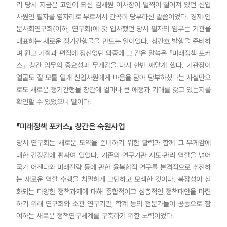
리 당시 지금은 고인이 되신 김세원 이사장이 멀찍이 떨어져 있던 신입
사원인 필자를 옆자리로 부르셔서 간곡히 당부하신 말씀이었다. 경제·인
문사회연구회(이하, 연구회)에 갓 입사했던 당시 필자의 임무는 기관을
대표하는 새로운 정기간행물을 만드는 일이었다. 창간호 발행을 준비하
며 원고 기획과 편집에 정신없던 와중에 그 같은 말씀은 『미래정책 포커
스』 창간 임무의 중요성과 무게감을 다시 한번 깨닫게 했다. 기관장이
얼굴도 잘 모를 일개 신입사원에게 마음을 담아 당부하셨다는 사실만으
로도 새로운 정기간행물 창간에 얼마나 큰 애정과 기대를 갖고 있는지를
확인할 수 있었으니 말이다.
『미래정책 포커스』 창간은 숙원사업
당시 연구회는 새로운 도약을 준비하기 위한 활력과 함께 그 무게감에
대한 긴장감에 휩싸여 있었다. 기존의 연구기관 지도·관리 역할을 넘어
국가 어젠다와 미래전략 등에 관한 융복합적 연구를 본격적으로 추진하
는 새로운 역할 수행을 치밀하게 고민하고 모색한 것이다. 복잡성이 심
화되는 다양한 정책과제에 대해 종합적이고 심층적인 정책대안을 마련
하기 위해 연구회와 소관 연구기관, 학계 등의 전문가들이 공동으로 참
여하는 새로운 정책연구체계를 구축하기 위한 노력이었다.