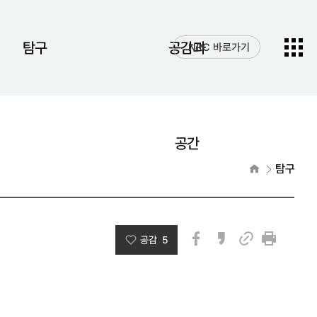
전체메
탐구
공감과
NRC 바로가기
열기
공간
홈으로
탐구
공감 5
페이스북
카카오스토리
인쇄
링크