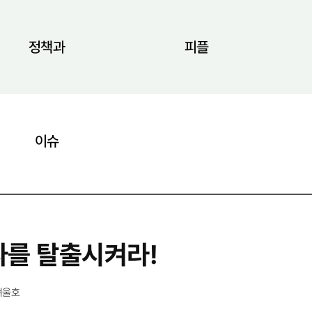
정책과
피플
이슈
를 탈출시켜라!
겨울호