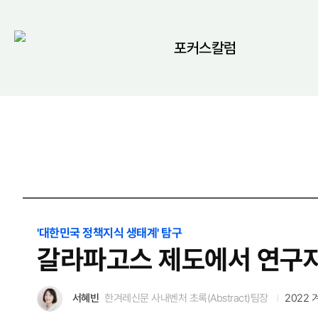
포커스칼럼
'대한민국 정책지식 생태계' 탐구
갈라파고스 제도에서 연구자
서혜빈
한겨레신문 사내벤처 초록(Abstract)팀장
2022 