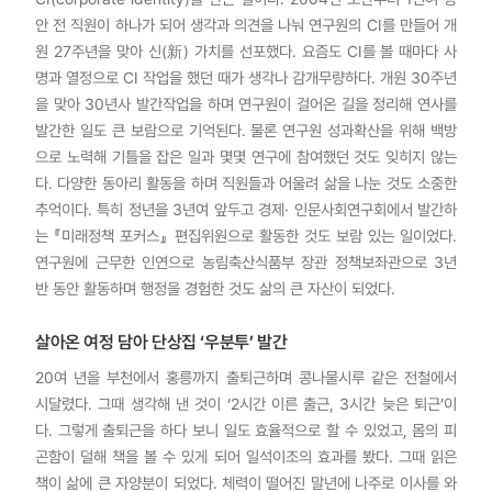
안 전 직원이 하나가 되어 생각과 의견을 나눠 연구원의 CI를 만들어 개
원 27주년을 맞아 신(新) 가치를 선포했다. 요즘도 CI를 볼 때마다 사
명과 열정으로 CI 작업을 했던 때가 생각나 감개무량하다. 개원 30주년
을 맞아 30년사 발간작업을 하며 연구원이 걸어온 길을 정리해 연사를
발간한 일도 큰 보람으로 기억된다. 물론 연구원 성과확산을 위해 백방
으로 노력해 기틀을 잡은 일과 몇몇 연구에 참여했던 것도 잊히지 않는
다. 다양한 동아리 활동을 하며 직원들과 어울려 삶을 나눈 것도 소중한
추억이다. 특히 정년을 3년여 앞두고 경제· 인문사회연구회에서 발간하
는 『미래정책 포커스』 편집위원으로 활동한 것도 보람 있는 일이었다.
연구원에 근무한 인연으로 농림축산식품부 장관 정책보좌관으로 3년
반 동안 활동하며 행정을 경험한 것도 삶의 큰 자산이 되었다.
살아온 여정 담아 단상집 ‘우분투’ 발간
20여 년을 부천에서 홍릉까지 출퇴근하며 콩나물시루 같은 전철에서
시달렸다. 그때 생각해 낸 것이 ‘2시간 이른 출근, 3시간 늦은 퇴근’이
다. 그렇게 출퇴근을 하다 보니 일도 효율적으로 할 수 있었고, 몸의 피
곤함이 덜해 책을 볼 수 있게 되어 일석이조의 효과를 봤다. 그때 읽은
책이 삶에 큰 자양분이 되었다. 체력이 떨어진 말년에 나주로 이사를 와