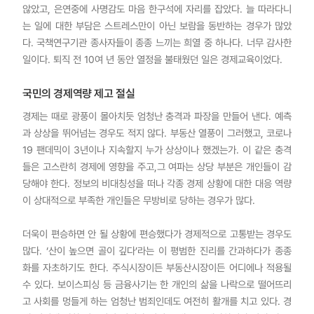
않았고, 은연중에 사명감도 마음 한구석에 자리를 잡았다. 늘 따라다니
는 일에 대한 부담은 스트레스만이 아닌 보람을 동반하는 경우가 많았
다. 국책연구기관 종사자들이 종종 느끼는 희열 중 하나다. 너무 감사한
일이다. 퇴직 전 10여 년 동안 열정을 불태웠던 일은 경제교육이었다.
국민의 경제역량 제고 절실
경제는 때로 광풍이 몰아치듯 엄청난 충격과 파장을 만들어 낸다. 예측
과 상상을 뛰어넘는 경우도 적지 않다. 부동산 열풍이 그러했고, 코로나
19 팬데믹이 3년이나 지속할지 누가 상상이나 했겠는가. 이 같은 충격
들은 고스란히 경제에 영향을 주고,그 여파는 상당 부분은 개인들이 감
당해야 한다. 정보의 비대칭성을 떠나 각종 경제 상황에 대한 대응 역량
이 상대적으로 부족한 개인들은 무방비로 당하는 경우가 많다.
더욱이 편승하면 안 될 상황에 편승했다가 경제적으로 고통받는 경우도
많다. ‘산이 높으면 골이 깊다’라는 이 평범한 진리를 간과하다가 종종
화를 자초하기도 한다. 주식시장이든 부동산시장이든 어디에나 적용될
수 있다. 보이스피싱 등 금융사기는 한 개인의 삶을 나락으로 떨어뜨리
고 사회를 멍들게 하는 엄청난 범죄인데도 여전히 활개를 치고 있다. 경