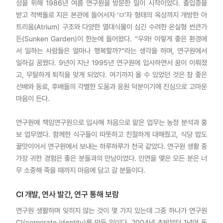
성을 위해 1986년 여름 연구원을 방문한 일이 시작이었다. 출입증을
받고 적벽돌로 지은 본관에 들어서자 ‘ㅁ’자 형태의 옥상까지 개방한 아
트리움(Atrium) 구조와 다양한 열대식물이 심긴 수려한 온실형 썬큰가
든(Sunken Garden)이 한눈에 들어왔다. “우와! 이렇게 좋은 환경에
서 일하는 사람들은 얼마나 행복할까?”라는 생각을 하며, 연구원에서
일하길 꿈꿨다. 9년이 지난 1995년 연구원에 입사하면서 꿈이 이뤄졌
고, 무탈하게 퇴직을 맞게 되었다. 여기까지 올 수 있었던 것은 참 좋은
선배와 동료, 후배들의 각별한 도움과 응원 덕분이기에 진심으로 고마운
마음이 든다.
연구원에 책임연구원으로 입사해 처음으로 맡은 업무는 농정 분석과 홍
보 업무였다. 함께한 식구들이 따뜻하고 친절하게 대해줬고, 식당 밥도
꿀맛이어서 연구원에서 보내는 하루하루가 천국 같았다. 연구원 생활 중
가장 귀한 경험은 좋은 분들과의 만남이었다. 인연을 맺은 모든 분은 너
무 소중해 죽을 때까지 마음에 담고 갈 분들이다.
CI 개발, 연사 발간, 연구 통해 보람
연구원 생활하며 잊히지 않는 것이 몇 가지 있는데 그중 하나가 연구원
CI(corporate identity)를 만든 일이다. 2004년 초반부터 1년여 동