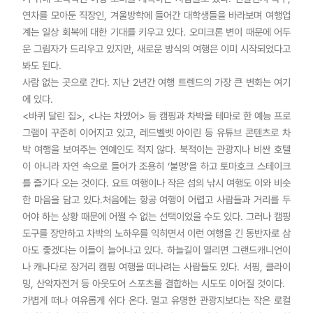
연차를 모아둔 직장인, 겨울방학에 들어간 대학생들을 바라보며 여행업
계는 일상 회복에 대한 기대를 키우고 있다. 오미크론 변이 때문에 어두
운 그림자가 드리우고 있지만, 새로운 방식의 여행은 이미 시작되었다고
봐도 된다.
사람 없는 곳으로 간다. 지난 2년간 여행 트렌드의 가장 큰 변화는 여기
에 있다.
<바퀴 달린 집>, <나는 차였어> 등 캠핑과 차박을 테마로 한 예능 프로
그램이 꾸준히 이어지고 있고, 레드벨벳 아이린 등 유튜브 콘텐츠로 차
박 여행을 보여주는 연예인도 적지 않다. 북적이는 관광지나 비싼 호텔
이 아니라 자연 속으로 들어가 조용히 ‘불멍’을 하고 토마호크 스테이크
를 즐기다 오는 것이다. 요트 여행이나 작은 섬의 낚시 여행도 이와 비슷
한 마음을 담고 있다.처음에는 항공 여행이 어렵고 사람들과 거리를 두
어야 하는 상황 때문에 어쩔 수 없는 선택이었을 수도 있다. 그러나 캠핑
도구를 장만하고 차박의 노하우를 익히면서 이런 여행을 긴 동반자로 삼
아도 좋겠다는 이들이 늘어나고 있다. 하늘길이 열리면 그랜드캐니언이
나 캐나다로 장거리 캠핑 여행을 떠나려는 사람들도 있다. 서핑, 클라이
밍, 산악자전거 등 아웃도어 스포츠를 결합하는 시도도 이어질 것이다.
가볍게 떠나 여유롭게 쉬다 온다. 멀고 유명한 관광지보다는 작은 로컬