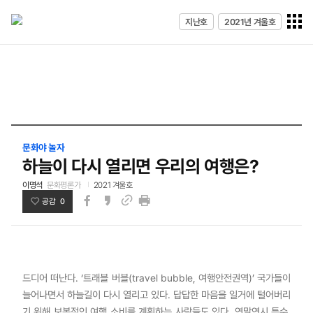
전체메
지난호
2021년 겨울호
열기
문화야 놀자
하늘이 다시 열리면 우리의 여행은?
이명석
문화평론가
2021 겨울호
공감 0
페이스북
카카오스토리
인쇄
링크
드디어 떠난다. ‘트래블 버블(travel bubble, 여행안전권역)’ 국가들이
늘어나면서 하늘길이 다시 열리고 있다. 답답한 마음을 일거에 털어버리
기 위해 보복적인 여행 소비를 계획하는 사람들도 있다. 연말연시 특수,