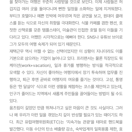
을 찾아가는 여행은 꾸준히 사랑받을 것으로 보인다. 이제 사람들은 허
겁지겁 여러 곳을 돌아다니며 뻔한 일정을 소화하는 일에 지겨워졌다.
부티크 호텔이나 예쁜 민박에 머무르며 작은 공연을 보고, 원데이 클래
스를 듣는 식으로 자신의 취향을 극대화한다. 식물 카페를 겸한 펜션, 호
젓한 산책로를 갖춘 템플스테이, 미술관이 인접한 호텔 등이 이들을 기
다리고 있다. 어쨌든 시각적으로는 예뻐야 한다. SNS나 유튜브 브이로
그가 모두의 여행 숙제가 되어 있기 때문인다.
재택근무 역시 어쩔 수 없는 선택이었지만 이 상황이 지나더라도 이를
기본으로 삼으려는 기업이 늘어나고 있다. 프리랜서는 물론 직장인도 워
케이션(work+vacation), 일과 휴가를 병행하는 방식을 적극적으로
모색할 수 있다. 자신이 좋아하는 여행지에서 장기 투숙하며 업무를 진
행하고, 퇴근 후엔 곧바로 여행자의 여유를 즐기는 것이다. 고성, 통영
등은 ‘한 달살이’ 식으로 이런 생활을 체험하는 코스를 제안하고 있는데,
인구가 줄어드는 지역에서 새롭게 주민들을 끌어들이는 방법이 될 수도
있다.
움츠림이 길었던 만큼 뛰쳐나가고 싶은 마음이 큰 것도 사실이다. 그러
나 왜 우리가 이런 일을 겪었는지 깊이 반성할 필요가 있는 때이기도 하
다. 최근 유럽여행위원회(ETC)는 ‘지속가능 관광’을 테마로 핸드북을
발간했다. 이동 수단의 탄소 배출량 감소, 숙박업계의 일회용품 제한, 효