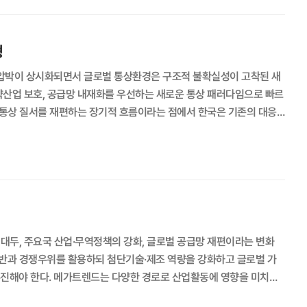
커졌고, 트럼프 대통령도 내년 중간 선거를 앞두고 물가 관리의 필요성
트럼프 관세 이후 전개될 국제통상환경의 변화를 주시하고 이를 적절히
형
 ‘Made in World’라는 말이 국제 무역의 유행어였다. 세계 각국은
 효율성을 토대로 세계를 연결하는 가치 사슬의 취약함이 여실히 드러났
편 압박이 상시화되면서 글로벌 통상환경은 구조적 불확실성이 고착된 새
적인 공급망 구축이 통상정책의 핵심 과제로 부상하였다. 더욱이 러-우 전쟁
략산업 보호, 공급망 내재화를 우선하는 새로운 통상 패러다임으로 빠르
속될 전망이다. 둘째는 기존 공급망에 일대 전환
전환을 가져올 핵심 원인은 기술 혁명과 기후변화 대응이다. 인공지능과 로봇,
제 안보와 자유무역 두 축을 조정하는 중장기 통상 거버넌스 재설계다.
라를 더욱 중시한다. 따라서 기술력과 지식 인프라가 잘 갖추어진 국가
. 기후변화 대응은 지구 전체가 탄소중립 사회로 전환하는 과정에서 나
3국 규제까지 검토하고 있으며, 바이든 행정부 시절 추진하던 공급망 재
. 그린 공급망은 탄소 저감(혹은 탄소중립)을 명분으로 생산과정에서 탄소배
호무역주의적 산업보조금 규율, 디지털 시장 규제를 통해 유럽연합(E
마찬가지로 탄소 저감 생산 기술과 능력이 있는 기업이나 국가 중심으로
립을 목표로 반도체·AI·배터리 분야에 국가 단위 투자를 확대하는 동시에,
구축하고 있다. 이처럼 세계는 효율 중심의 글로벌 가치사슬에서 전략적
 무역이 6.5%로 상품무역 4.5%보다 2%p 앞선다. 특히 부가가치로
대두, 주요국 산업·무역정책의 강화, 글로벌 공급망 재편이라는 변화
있다. 디지털 사회로의 전환이 가속화되면서 서비스 무역은 빠르게 증
하다. 특정 진영에 지나치게 종속할 경우 산업 기반이 흔들리고, 반대로
기반과 경쟁우위를 활용하되 첨단기술·제조 역량을 강화하고 글로벌 가
활동에 영향을 미치면
 각국은 자국의 산업 보호를 위해 이런저런 이유를 대며 공정한 경쟁을
분산은 전략의 일관성을 떨어뜨리고, 산업정책과 외교 안보정책 간 조정
경제안보 이슈가 대두하고 글로벌 공급망 재편이 가속화하고 있으며, 다
무역의 불확실성 배가는 덤이다. 중장기 통상정책 방향은