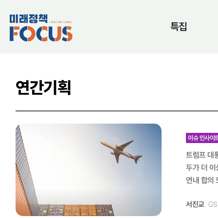
특집
연간기획
이슈 인사이
트럼프 대
두가 더 이
연내 합의 도출 가능성을 높이고 있다. 인도
의점을 찾은
서진교
GS
위기가 무르