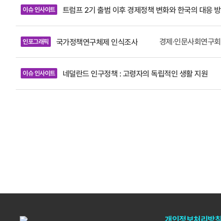
환급 절차가
트럼프 2기 출범 이후 경제정책 변화와 한국의 대응 
이슈 인사이트
장기적인 관
가하고 환급
산업지형의
할 것으로 보인다. 트럼프 행정부는 패소에 대비한 대안으로 관세법 제388조와 무역법 제122조를 
고, 기술다각화와 개방형 혁신
관은 대법원
경제·인문사회연구회
국가정책연구체제 인식조사
인포그래픽
운 도약에
의 조사나 
한국 산업
최고 15%의
네덜란드 인구정책 : 고령자의 독립적인 생활 지원
이슈 인사이트
면서 새로운
후 미국 대통령
다각적 대응
수 있겠고,
대비한 협상
통상정책에
개인정보처리방