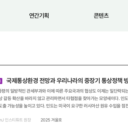
연간기획
콘텐츠
국제통상환경 전망과 우리나라의 중장기 통상정책 
트
통령의 일방적인 관세부과와 이에 따른 주요국과의 협상도 이제는 일단락되는 
상 갈등 확산을 바라지 않고 관리하면서 타협점을 찾아가는 모양새이다. 인
는 미국이 요구한 러시아산 원유 수입을 점진적으로 축소하고 미국산 농산물 수입을 확대하는 방향에서 미국과 합
 것으로 보인다. 브라질도 그동안 중단되었던 협상을 재개하였고, 미국도 브
nJ 인스티튜트 원장
2025 겨울호
익었다. 결국 트럼프 대통령 취임과 동시에 국제 무역에 불어닥친 관세 광풍