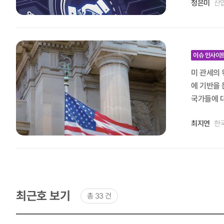
부재는 전략
정은미
산
극화와 블록화
‘우리의 역할 확대’ 이러한 국제통상환경의 변화 전망에 대응한 우리의 중장기 통상정책 방
다룰 전문 인력과 분석
서 양호한
중요한 의
역만을 고집
산업의 핵심역량을
한다. 이를
업 협상을 전
화로 인해
단기술과 
Institu
경제적 번영
이슈 인사이
다. 따라서
지 축-무역 강
확보, 산업 역량의 강
미 관세의 
나 보조, 
ation)
조전략(Ad
에 기반을 둔
되는 국제공
하고 있는 양
럼프 2기 행
국가들에 대
형 서비스
견국 네트워크 구축 대외 전략에서도 보다 정교한 균형이 요구된다. 미국과의 협력에서는 인
oring’
s Act)을 그 
스 시장이 
계에 대한 
이를 통해 질 높은
최지연
한
하여, 정부
조화가 핵심이며, 
국과의 관계
쟁력과 산업
은 IEEPA
다. 특히
성을 보전해야 한다. 아울러 한국이 미래 통상 규범의 수용자를 넘어 설계자로 나서기 
글로벌 네
특별한 위협
위축되어 있
동, 인공지
한다. 자국
만 권한을 
공급망을 효
다, 칠레 
과정에서 각국이 직면할 공통의
도할 뿐이라고 판단하였다. IEEPA가 관세를 포함하여 외교 
적절히 연계하는 데 
이 필요하다
위축시킬 것
한 판사도 
뢰성 높은 
최근호 보기
연성을 크게 높여줄 것이다. 새로운 통상국가 모델로의 전환 
총 33 건
수록 세계 
판결을 내림으로써 트럼
력은 양자 
정책, 기술
업의 경쟁우위와 도전과제 한국 산업은 최근 수십 년간 국제경제
성향 판사들
최근호
시대일수록