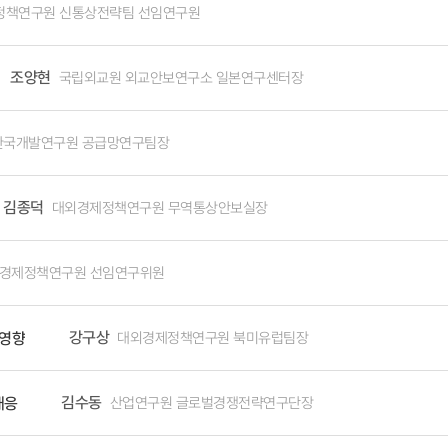
 특히 제조업은 다양한 산업 포트폴리오와 양호한 산업연관관계를 기반으로 
관세부과는 미국인들에게 세금을 부과하는 것이며, 이는 항상 의회의 핵심 권
정책연구원 신통상전략팀 선임연구원
한국이 전략적 통상 국가로 도약할 수 있는 중요한 기회이기도 하다. 경제 
난 복원력과 글로벌 경쟁우위를 높이는 모멘텀을 확보하면서 한국 산업은 국제공업개발기구(UNIDO)가 발
oney Barrett) 대법관은 정부 측 변호인에게 “‘수입을 규제한다’는 문
 있다.
업 경쟁력지수(CIP)에서 4위를 유지하고 있다. 다국적 기업 비중이 압도
 질문하며 회의적 태도를 표명하였다. 또한 닐 고서치(Neil Gorsuch)
조양현
국립외교원 외교안보연구소 일본연구센터장
하고 있어 여전히 OECD 평균 35%에 미치지 못한다. 기술고도화와 양질의 고급인력이
권한을 되찾을 수 없게 된다”고 지적하며, 대통령에게 무제한적인 관세부과 권
 반도체, 의약, 첨단소재 등 고위기술산업군의 부가가치율이 빠르게 높아졌
아 소토마요르(Sonia Sotomayor)대법관도 “관세는 세금이며, 미국
성장과 고부가가치화가 지체되었기 때문이다. 반면 저위기술산업군인 음식품,
1977년 IEEPA가 제정된 이후 트럼프 대통령 외에는 어떤 대통령도 이 법을 관세부
한국개발연구원 공급망연구팀장
하는 것은 시사하는 바가 크다. 자료 : 산업통계분석시스템(ISTANS) 이용하여 작성 (원출처 : UN, National Accounts Mai
rence Thomas) 대법관과 새뮤얼 알리토(Samuel Alito) 대법관은 
 핵심역량 강화 필요 산업별 성장속도는 산업구조 변화에 영향을 미치는데, 이는 과학기술의 산업적 확산
 목적으로 관세를 부과할 수 있다고 언급하여 트럼프 행정부 측을 확고히 지지하는
김종덕
대외경제정책연구원 무역통상안보실장
활용에서의 차이 때문이다. 글로벌 산업지형은 메가트렌드에 의해 변화하겠지
과 반대되는 질문을 하며 중립적 태도를 취했다. 일반적인 사건의 경우 현재 대법원의 회기(term)가 종료되는 2026년 6월 말까지
응하고 기술변화의 이익을 극대화하는가에 달려있다. 한국은 지정학적으로 글로벌 공급기지로서의 매력이 낮지만 양호한 제조기반을
게 되지만 이 사건의 경우 신속처리 요청이 있었고 경제적 영향이 크기 때문에,
므로 첨단기술 역량을 높여가면서 새로운 경쟁우위를 창출할 수 있다. 국제
원은 보수 성향 대법관이 다수를 차지하고 있어 보수 성향의 트럼프 대통령에 유리한 판결이 나올 것으로
경제정책연구원 선임연구위원
비·로봇화를 촉진하여 국내 생산 기반을 강화하는 한편, 해외이전이 불가피
있다. 그러나 대법관들이 법적 보수주의(legal conservatism)의 입장에서 
수 있어야 한다. 따라서 R&D의 쏠림현상을 지양하고 인공지능, 스마트팩토
 의미에 충실한 해석을 할 경우, 1·2심과 마찬가지로 연방대법원에서도 트럼
강구상
대외경제정책연구원 북미유럽팀장
 영향
이미 주요 선진국에서 본격적으로 나서고 있는 기초·공학 혁신과 아울러 산업
의 대법관을 포함하여 다수가 항소심 판결과 동일한 입장을 견지하는 것으로
과 경제안보가 국가 간 첨단기술 경쟁으로 이어지고 있으므로 우리도 산업기
우, 4월 2일 트럼프대통령이 한국에 부과한 상호관세 25%뿐만 아니라, 이후 
벌 경쟁 패러다임이 급변하는 시기에 우리도 산업과 기술의 발전단계와 목표를
그 법적 기반이 약화될 것이다. 관세가 위법으로 판결될 경우 환급 문제가 중요한 쟁점이 된다. 미국 세관국경보호청 자료에 따르
김수동
산업연구원 글로벌경쟁전략연구단장
대응
리 체계화, 기술보안 일상화와 아울러 이해관계자의 수용성을 높여야 한다. 자료: 정은미(2025) (원출처 : UNIDO databas
년 9월 23일 기준으로 연방정부는 이미 약 900억 달러의 관세를 징수하였
itive Industrial Performance) 지수는 국가별로 부가가치 생산, 수출