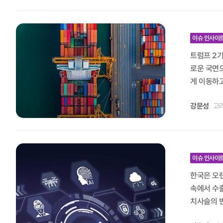
근본적으로 
이 커졌기
활용할 수 있는 중장기 
지 방향에서
이슈 인사이
어떻게 하면
트럼프 2기
다. 이에 
로운 국면으
의 반발 이후
게 이동하고 있다. 이러한 변화는 단순히 관세 문제나 양자 분쟁의 수준이 아니라, 국제 통상
(suppl
방식을 근본
자율주행 등
강문성
고
글로벌 통상환경의 구조적 전환 주요국의 정책 변화를 
가 공급망에
적 기류로 
오는 현상으
편과 산업보
출이 많은 
U) 내부 
새로운 공급망이 만들어지는 것이다. 셋째는 국제
역내포괄적경
이슈 인사이
4.5조 달
공급망 네트워크 중심의 블록화 
한국은 오랜
보면 상품
급망에서 중
속에서 수
가할 것이다. 마지막으로 국제 무역을 관장하는 WTO가 위상이 크게 손상되어 그 역할을 제대로 하지 못하고 있다. 특히 통상분쟁을
전략적 명확성을 잃으면 
치사슬의 변화에
원의 부재로
려 한국 통
서 주체별 
해치는 관세,