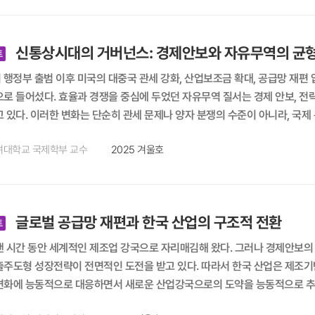
주요국 입장에서 고율 관세로 인한 부담이 누적되어 이를 타개할 필요성이 
 때문이다. 그렇다면 이제 우리나라가 준비해야 할 것은 무엇일까? 아마도 
통상정책을 마련하는 것이 그중 하나일 것이다. 국제 통상환경의 변화, 네 가지 방향으로 전개 이후 국제 통상환경의 변화는 크게 네 가
신통상시대의 거버넌스: 경제안보와 자유무역의 균
 전개될 것으로 생각된다. 첫째는 국제 무역의 분절화 지속이다. 10년 전만 해도
트
 글로벌 가치 사슬에 편입될 수 있을까를 고민하였다. 그러나 팬데믹 이후
 행정부 출범 이후 미국의 대중국 관세 강화, 산업보조금 확대, 공급망 재
2020년 이후는 회복력(resilience)이 국제 무역의 화두가 되었고, 안정
로 들어섰다. 효율과 경쟁을 중심에 두었던 자유무역 질서는 경제 안보, 전
 국제 정치가 개입하면서 지정학적으로 국제 무역이 더욱 분절화되었다. 향후 분절화는 당분간 계
 질서를 재편하는 장기적 흐름이라는 점에서 한국은 기존의 대응
y chain reconfiguration)이 이루어질 것이라는 점이다. 공급망의 대
적으로 재검토할 필요가 있다. 지금 필요한 것은 일시적 충격 완화보다는 경
으로 대표되는 기술 혁명은 저임금의 이점보다는 기술력 및 관련 지식 인프
려대학교 국제학부 교수
2025 겨울호
보면 전환의 속도와 깊이를 확인할 수 있다. 미국의 관세정책은 공화 및 민주 양당 모두 지지하는 초당
서 핵심 역할을 담당할 것이며, 대규모 투자도 이러한 국가로 집중될 것이다
굳어지고 있다. 트럼프 2기는 보다 직접적인 관세 인상과 중국을 우회한 제
로 향후 그린 공급망(green supply chain)이 형성될 가능성이 높다
조금 체계도 대부분 유지되고 있다. 유럽은 탄소국경조정제도(CBAM), 보
제품이나 기업, 국가 등을 공급망에서 배제함으로써 형성된다. 기술 혁명과 
산업 기반을 강화하는 방향으로 나아가고 있다. 중국은 ‘자립적 기술 체계’ 확
 무역에서 서비스의 비중이 계속 커질 전망이다. 2024년 기준 서비스 무역액은 약 8.8조 달러로 상품무역 2
글로벌 공급망 재편과 한국 산업의 구조적 전환
제동반자협정(RCEP), 브릭스+(BRICS+) 등을 통해 대안적 경제권을 
트
러의 36% 수준이다. 그러나 지난 20여 년 연 평균 무역 증가율을 보면 서비스
체제로 이동하고 있다. 한국은 이러한 구조적 변화 속에서 기회와 위험을 동시에 가진다. 첨단 제조 경쟁력을 통해 새로운 공
 시간 동안 세계적인 제조업 강국으로 자리매김해 왔다. 그러나 경제안보의 
에 체화된 서비스가 상당하여 서비스 무역이 상품무역을 넘어섰다는 통계도 
요한 파트너가 될 수 있지만 미·중 경쟁의 직격탄을 받기 쉬운 위치이기도 
출주도형 성장전략이 전면적인 도전을 받고 있다. 따라서 한국 산업은 제조
 해결하는 기능은 상소 위
신뢰를 얻지 못하는 이중 리스크가 존재한다. 한국 통상 거버넌스의 한계와 구조적 업그레이드 필요성 이러한 외부 환경 변화와 맞물
 능동적으로 대응하면서 새로운 산업강국으로의 도약을 능동적으로 추진해야 한다. 메가트렌드는 다양한 경로로 산업
 사실상 정지되었고 향후 이러한 상태는 상당 기간 계속될 전망이다. 자연히
상 거버넌스의 구조적 한계도 더욱 분명해지고 있다. 부처 간 통상 기능의 
대응방식의 선택과 정책수단에 따라 글로벌 산업 지형을 변화시키고 있다. 
 비관세, 보조금 등 무역 저해 조치를 남발하고 있다. 여기에 미-중 갈등으로 인한 국제 