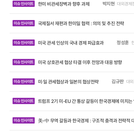
성장했다.
목록
원장은 “
박지현
대외경제
한미 비관세장벽과 향후 과제
이슈 인사이트
시기이며, 
-
회복세를 견인하는 원천이 되었다. 위기마다 뛰어
(Amy C
제목,
기반이 되고
표하는 제조
있는가”라고
작성자
국제질서 재편과 한미일 협력 : 의의 및 추진 전략
이슈 인사이트
것으로 인정받는 것이다. 그러나 제조업의 부가가치율은 30%를 하회
(소속
적으로 이 
및
유입되면서
성향의 소니
직책),
서 질적 
법관은 또한 
호
정성훈
미국 관세 인상의 국내 경제 파급효과
이슈 인사이트
을 받아 프리미엄 시장으로 진입
마스(Cla
n Aggregates Database) 산업인프라를 활용하되
확보 이외의
미국 상호관세 협상 타결 이후 전망과 대응 방향
이슈 인사이트
과 인력 
정부 쪽에 호의적인 질문
얼마나 주도적으로 대
판결을 내리
갖고 있으
방대법원 판결의 전망 및 시사점 현재 미국 연방대법
김규판
대외
미·일 관세협상과 일본의 협상전략
이슈 인사이트
한 첨단장
예측할 수도 
로 활용할 
언 그대로의
트럼프 2기 미-EU 간 통상 갈등이 한국경제에 미치는
이슈 인사이트
다. 또한 
보수 성향
패권 경쟁
다. 그 경
한다. 글로
500억 달러 투자약속 또한 
美-中 무역 갈등과 한국경제 : 구조적 충격과 전략적 
이슈 인사이트
업기술 핵심인력의 관
면 2025
(Compet