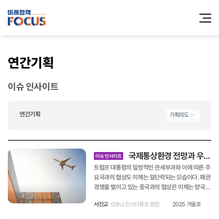
전체메
열기
연간기획
이슈 인사이트
연간기획
기획의도
국제통상환경 전망과 우리나라의 중장기 통상정책 방향
이슈 인사이트
트럼프 대통령의 일방적인 관세부과와 이에 따른 주
요국과의 협상도 이제는 일단락되는 모습이다. 패권
경쟁을 벌이고 있는 중국과의 협상은 이제는 양국
모두가 더 이상 갈등 확산을 바라지 않고 관리하면
서진교
GSnJ 인스티튜트 원장
2025 겨울호
서 타협점을 찾아가는 모양새이다. 인도 및 브라질
과의 협상도 진행 중이긴 하지만 모두가 조금씩 양