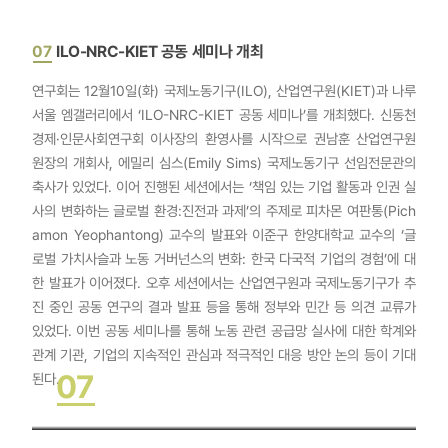
07
ILO-NRC-KIET 공동 세미나 개최
연구회는 12월10일(화) 국제노동기구(ILO), 산업연구원(KIET)과 나루
서울 엠갤러리에서 ‘ILO-NRC-KIET 공동 세미나’를 개최했다. 신동천
경제·인문사회연구회 이사장의 환영사를 시작으로 권남훈 산업연구원
원장의 개회사, 에밀리 심스(Emily Sims) 국제노동기구 선임전문관의
축사가 있었다. 이어 진행된 세션에서는 ‘책임 있는 기업 활동과 인권 실
사의 변화하는 글로벌 환경:진전과 과제’의 주제로 피차몬 여판통(Pich
amon Yeophantong) 교수의 발표와 이준구 한양대학교 교수의 ‘글
로벌 가치사슬과 노동 거버넌스의 변화: 한국 다국적 기업의 경험’에 대
한 발표가 이어졌다. 오후 세션에서는 산업연구원과 국제노동기구가 추
진 중인 공동 연구의 결과 발표 등을 통해 정부와 민간 등 의견 교류가
있었다. 이번 공동 세미나를 통해 노동 관련 공급망 실사에 대한 학계와
관계 기관, 기업의 지속적인 관심과 적극적인 대응 방안 논의 등이 기대
07
된다.