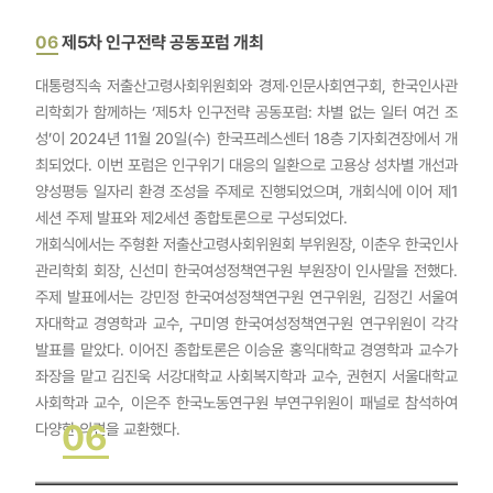
06
제5차 인구전략 공동포럼 개최
대통령직속 저출산고령사회위원회와 경제·인문사회연구회, 한국인사관
리학회가 함께하는 ‘제5차 인구전략 공동포럼: 차별 없는 일터 여건 조
성’이 2024년 11월 20일(수) 한국프레스센터 18층 기자회견장에서 개
최되었다. 이번 포럼은 인구위기 대응의 일환으로 고용상 성차별 개선과
양성평등 일자리 환경 조성을 주제로 진행되었으며, 개회식에 이어 제1
세션 주제 발표와 제2세션 종합토론으로 구성되었다.
개회식에서는 주형환 저출산고령사회위원회 부위원장, 이춘우 한국인사
관리학회 회장, 신선미 한국여성정책연구원 부원장이 인사말을 전했다.
주제 발표에서는 강민정 한국여성정책연구원 연구위원, 김정긴 서울여
자대학교 경영학과 교수, 구미영 한국여성정책연구원 연구위원이 각각
발표를 맡았다. 이어진 종합토론은 이승윤 홍익대학교 경영학과 교수가
좌장을 맡고 김진욱 서강대학교 사회복지학과 교수, 권현지 서울대학교
사회학과 교수, 이은주 한국노동연구원 부연구위원이 패널로 참석하여
06
다양한 의견을 교환했다.