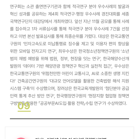
연구회는 소관 출연연구기관과 함께 적극연구 분야 우수사례의 발굴과
혁신 성과를 공유하는 제4회 적극연구·행정 우수사례 경진대회를 세종
국책연구단지 대강당에서 개최하였다. 앞선 지난 11월 공모를 통해 사례
를 접수하고 1차 서류심사를 통해 적극연구 분야 우수사례 7건을 선정
하고 이번 본선 발표심사를 통해 최종순위를 가렸다. 대상은 한국교통연
구원의 ‘민자고속도로 미납통행료 징수율 제고 및 이용자 편의 향상을
위한 모바일 전자고지 연구’, 최우수상은 한국청소년정책연구원의 ‘소년
범의 재범 예방을 위해 법원, 정부, 현장을 잇는 연구’, 한국해양수산개
발원의 ‘데이터 기반 해양관광 정책연구 혁신과 실천적 접근’, 우수상은
한국교통연구원의 ‘위험천만한 어린이 교통사고, AI로 소중한 생명 지킨
다!' 건축공간연구원의 ‘대규모 언어모델을 활용한 건축법령 해석 지원
시스템 구축’이 수상했으며, 장려상은 한국교육개발원의 ‘첨단분야 공급
인력 통계 추산 방안 연구’, 한국행정연구원의 ‘현장지향 협업형 정책연
09
구방법을 활용한 「공공부문AI도입·활용 전략」수립 연구’가 수상하였다.