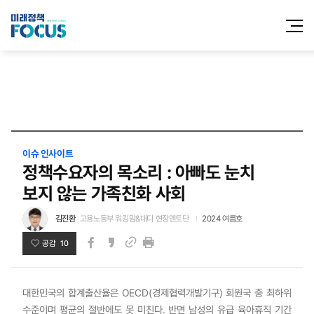
전체메
열기
이슈 인사이트
정책수요자의 목소리 : 아빠도 눈치
보지 않는 가족친화 사회
김진환
고용노동부 워킹맘&대디 현장멘토단
2024 여름호
공감 10
페이스북
카카오스토리
인쇄
링크
대한민국의 합계출산율은 OECD(경제협력개발기구) 회원국 중 최하위
수준이며 평균의 절반에도 못 미친다. 반면 남성의 유급 육아휴직 기간