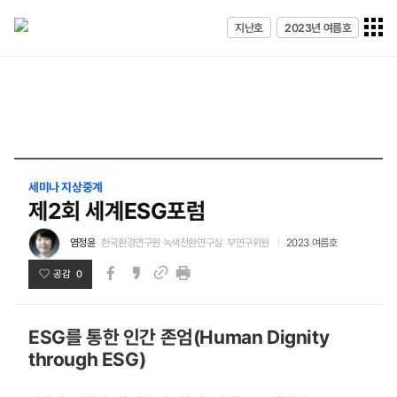
전체메
지난호
2023년 여름호
열기
세미나 지상중계
제2회 세계ESG포럼
염정윤
한국환경연구원 녹색전환연구실 부연구위원
2023 여름호
공감 0
페이스북
카카오스토리
인쇄
링크
ESG를 통한 인간 존엄(Human Dignity
through ESG)