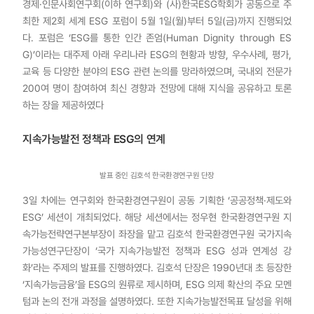
경제·인문사회연구회(이하 연구회)와 (사)한국ESG학회가 공동으로 주
최한 제2회 세계 ESG 포럼이 5월 1일(월)부터 5일(금)까지 진행되었
다. 포럼은 ‘ESG를 통한 인간 존엄(Human Dignity through ES
G)’이라는 대주제 아래 우리나라 ESG의 현황과 방향, 우수사례, 평가,
교육 등 다양한 분야의 ESG 관련 논의를 망라하였으며, 국내외 전문가
200여 명이 참여하여 최신 경향과 전망에 대해 지식을 공유하고 토론
하는 장을 제공하였다
지속가능발전 정책과 ESG의 연계
발표 중인 김호석 한국환경연구원 단장
3일 차에는 연구회와 한국환경연구원이 공동 기획한 ‘공공정책·제도와
ESG’ 세션이 개최되었다. 해당 세션에서는 정우현 한국환경연구원 지
속가능전략연구본부장이 좌장을 맡고 김호석 한국환경연구원 국가지속
가능성연구단장이 ‘국가 지속가능발전 정책과 ESG 성과 연계성 강
화’라는 주제의 발표를 진행하였다. 김호석 단장은 1990년대 초 등장한
‘지속가능금융’을 ESG의 원류로 제시하며, ESG 의제 확산의 주요 모멘
텀과 논의 전개 과정을 설명하였다. 또한 지속가능발전목표 달성을 위해