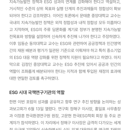
지속가능발전 정책과 ESG 성과의 연계를 강화해야 한다고 역설하고,
거시적인 수준의 상위 목표와 실행 단계의 추진과제들의 정합성이 확보
되어야 한다고 강조하였다. 이어진 토론에서 문태훈 중앙대학교 교수는
국내의 지속가능발전 정책은 외적 정합성과 내적 정합성 모두 미흡하다
고 지적하며, ESG의 주류 담론화를 계기로 정부가 분명한 지속가능발
전목표와 방향을 설정하여 신속하게 추진해 나가야 한다고 주장하였다.
이후 임동순 동의대학교 교수는 ESG와 관련하여 공공정책과 민간영역
간의 재원 배분과 평가가 일관된 기준으로 이뤄져야 하고 특히 중소기업
의 ESG 대응 역량 강화를 위한 정책적 지원이 필요하다고 하였다. 마지
막으로 김정인 중앙대학교 교수는 ESG 추진에 있어서 공공과 민간의
역할이 조화롭게 배분되어야 한다는 지적과 함께 투입된 재정의 효과에
대한 면밀한 검토를 촉구하였다.
ESG 시대 국책연구기관의 역할
한편 이번 포럼의 성과를 공유하고 향후 연구 추진 방향을 논의하는 성
과보고회가 6월 13일 열렸다. 연구회 정해구 이사장, 홍일표 사무총장
과 이창훈 한국환경연구원 원장, 고문현 한국ESG학회 회장 등 주요 관
계자가 참석하였다. 이 자리에서 정해구 이사장은 급격히 다가오는 세계
적 요구에 기업들이 신속하면서도 심도 있게 대응하도록 연구회 차원의