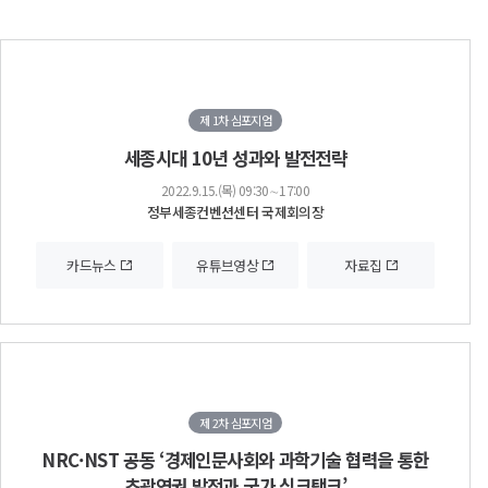
제 1차 심포지엄
세종시대 10년 성과와 발전전략
2022.9.15.(목) 09:30∼17:00
정부세종컨벤션센터 국제회의장
카드뉴스
유튜브영상
자료집
제 2차 심포지엄
NRC·NST 공동 ‘경제인문사회와 과학기술 협력을 통한
초광역권 발전과 국가 싱크탱크’