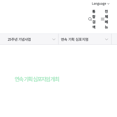
Language
통
전
경
합
체
검
메
제
색
뉴
인
문
CI 소개
홍보물
25주년 기념사업 소개
25주년 기념사업
연속 기획 심포지엄
사
역대 이사장 인터뷰
「경제·인문사회연구회 기록과 발자취」 발간
경제·인문사회연구회 「역사와 미래」 공간
회
연
구
국책연구기관과 함께 미래 국가발전 전략을
회
설계하기 위한
(NRC)
연속 기획 심포지엄 개최
2022년 첫회를 시작으로 2024년까지 개최되는 심포지엄은
민·관·
산·학·연의 지혜를 모아 “글로벌 중추국가 대한민국”을 실현하기
위한 논의의 장이 될 것입니다.