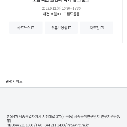
2023.9.12.(화) 10:30∼17:30
대전 호텔ICC 그랜드볼룸
카드뉴스
유튜브영상
자료집
관련사이트
NRC
경
제
인
문
(30147) 세종특별자치시 시청대로 370(반곡동) 세종국책연구단지 연구지원동(A
사
동)
회
TEL
044-211-1000 / FAX : 044-211-1499 / nrc@nrc.re.kr