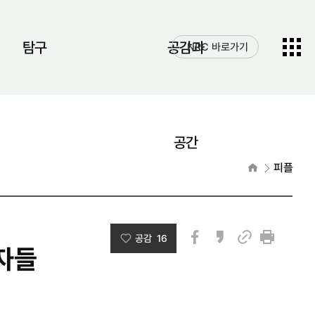
전체메
탐구
공감과
NRC 바로가기
열기
공간
홈으로
피플
공감 16
자들
페이스북
카카오스토리
인쇄
링크