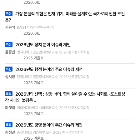
가 인구 감소와 고령화로 대표되는 ‘축소사회’로의
2026. 06.
진입이다. 이는 단순히 인구 감소의 문제를 넘어 지
가장 본질적 위협은 인재 위기, 미래를 설계하는 국가로의 전환 조건
특집
역사회의 존속과 국가의 지속가능성에 심각한 영향
은?
을 미친다. 디지털 기술은 이러한 문제를 해결하고
새로운 성장 동력을 창출할 중요한 도구로 활용될
서용석
KAIST 미래전략연구센터장
수 있다. 따라서 과학기술정책은 이러한 기술 혁신
2026. 06.
을 뒷받침하고 지역 차원의 기술 역량을 강화하는
2026년도 정치 분야 이슈와 제언
특집
방향으로 발전해야 한다. 그러나 정책의 골든타임이
얼마 남지 않았다는 점이 가장 큰 과제이다. 다른 하
윤종빈
명지대학교 공공인재학부 교수, 2026 한국정치학회장
2025 겨울호
나는 불확실성과 위험이 높은 ‘예측 불가능한 미
래’이다. 이러한 미래는 기회와 도전이 공존한다. 이
2026년도 행정 분야의 주요 이슈와 제언
특집
런 미래를 성공적으로 맞이하려면 실패로부터 빠르
성시경
게 학습하고 재도전할 수 있는 기반을 마련해야 하
단국대학교 공공정책학과 교수, 2026 한국행정학회장
2025 겨울호
며, 더 높은 창의성과 노력을 발휘할 수 있는 인재가
중요하다. 이러한 인재를 양성, 확보, 유지할 수 있는
2026년의 선택 : 성장 너머, 함께 살아갈 수 있는 사회로 -포스트성
특집
국가혁신체계의 혁신이 필요하다. 이런 체계를 통해
장 시대의 불평등 ..
대한민국은 디지털 기술을 비롯한 다양한 과학기술
최샛별
이화여자대학교 사회학과 교수, 2026 한국사회학회장
분야의 발전을 토대로 지속가능한 성장의 길을 열어
2025 겨울호
갈 수 있을 거라고 생각한다. Q 디지털 시대에 가장
큰 영향을 미칠 기술 분야는 무엇일까요? 특히 인공
2026년도 경영 분야의 주요 이슈와 제언
특집
지능(AI), 첨단 바이오 등 전략기술 분야가 향후 산업
최정일
숭실대학교 경영학부 교수, 2026 한국경영학회장
혁신에 어떻게 영향을 미칠지에 대한 전망도 궁금합
2025 겨울호
니다. 디지털 기술은 일반목적기술(GPT; General