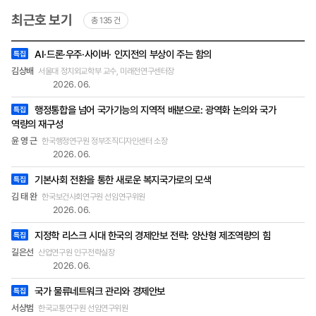
소리를 반영한 정책연구의 중요성에 대해 알아보았
최근호 보기
총 135 건
다.윤지웅 원장 한국정책학회 회장 ㅣ 前 국가과학
기술자문회의 정책조정전문위원 ㅣ 前 기획재정부
최근호
공공기관 경영평가단 평가위원 ㅣ 前 경희대학교
AI·드론·우주·사이버· 인지전의 부상이 주는 함의
특집
목록
정경대학 행정학과 정교수 Q 디지털 기술의 발전은
-
김상배
서울대 정치외교학부 교수, 미래전연구센터장
제목,
경제와 사회 전반에 큰 변화를 불러오고 있습니다.
2026. 06.
작성자
2025년을 대비해 디지털 기술 발전에 따른 대한민
(소속
국의 가장 중요한 기회와 도전 과제는 무엇이라고
행정통합을 넘어 국가기능의 지역적 배분으로: 광역화 논의와 국가
및
특집
직책),
보십니까? 디지털 기술은 우리 경제와 사회를 전방
역량의 재구성
호
위적으로 변화시키고 있다. 2025년을 대비해 디지
윤 영 근
한국행정연구원 정부조직디자인센터 소장
털 기술 발전이 가져오는 기회를 최대화하고 도전에
2026. 06.
효과적으로 대응하기 위해 가장 중요한 과제는 ‘우
기본사회 전환을 통한 새로운 복지국가로의 모색
수 인재의 양성, 확보, 유지’다. 디지털 기술의 혁신
특집
은 빠르게 진행되고 있으며 이를 기반으로 한 산업
김 태 완
한국보건사회연구원 선임연구위원
도 끊임없이 진화하고 있다. 이러한 변화 속에서 대
2026. 06.
한민국은 지금까지 나름 잘 적응하며 성공적으로 발
지정학 리스크 시대 한국의 경제안보 전략: 양산형 제조역량의 힘
전해 왔지만, 이제는 단순히 변화에 대응하는 수준
특집
을 넘어 선제적으로 준비하고 새로운 도약을 이루어
길은선
산업연구원 인구전략실장
야 할 시점에 있다. 우리는 디지털 기술로 크게 두 가
2026. 06.
지의 미래를 동시에 준비해야 한다. 하나는 ‘예측 가
국가 물류네트워크 관리와 경제안보
특집
능한 미래’로, 체계적이고 전략적인 준비를 통해 이
를 기회로 전환할 수 있는 영역이다. 대표적인 사례
서상범
한국교통연구원 선임연구위원