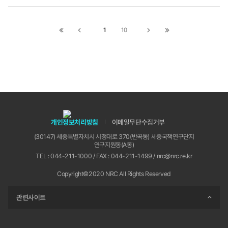
Purpose Technology)로서 이미 모든 산업과 분야
에 막대한 영향을 미치고 있다. 이 기술은 기존 산업
구조를 보완하는 데 그치지 않고 새로운 가치를 창
1
10
첫
이전
다음
끝
출하는 중심축으로 작용하고 있다. 현재 우리는 BT-
페이지로
페이지로
페이지로
페이지로
IT, GT-IT, AIX, X-AI*와 같은 다양한 기술 간 연계
이동
이동
이동
이동
와 융합이 당연시되는 시대에 살고 있다. 기술 간 융
합이 가속화되면서 기존 산업 간 경계는 빠르게 사
라지고 있다. 자동차 산업과 전기·전자 산업의 경계
는 이미 사라졌으며, 로봇 산업이 기계 산업인지 소
프트웨어 산업인지조차 구분이 무의미한 시대가 되
었다. 특히 신약 개발과 같은 바이오제약 분야에서
인공지능(AI)이 후보 단백질 발굴에 필수적인 요소
개인정보처리방침
이메일무단수집거부
가 되었다. 즉 첨단 바이오, 로봇 기술, AI 등 전략기
(30147) 세종특별자치시 시청대로 370(반곡동) 세종국책연구단지
술 분야는 독립적으로 존재하지 않고 융합을 통해
연구지원동(A동)
혁신을 이끌 것으로 예상된다. 대한민국이 이러한
TEL : 044-211-1000 / FAX : 044-211-1499 / nrc@nrc.re.kr
기술 융합의 흐름에서 중심적인 역할을 하기 위해서
는 기존 산업의 구분을 넘어서는 새로운 협력 모델
Copyright©2020 NRC All Rights Reserved
을 구축해야 한다. 이를 위해 기술 발전의 방향을 정
확히 예측하고 이를 정책에 반영하는 철저한 준비와
관련사이트
대응이 필요하다. 미래연구 2.0과 같은 새로운 연구
방법론을 통해 기술 발전의 불확실성을 체계적으로
관리하고 대응 방안을 마련하는 것도 한 방법이다.