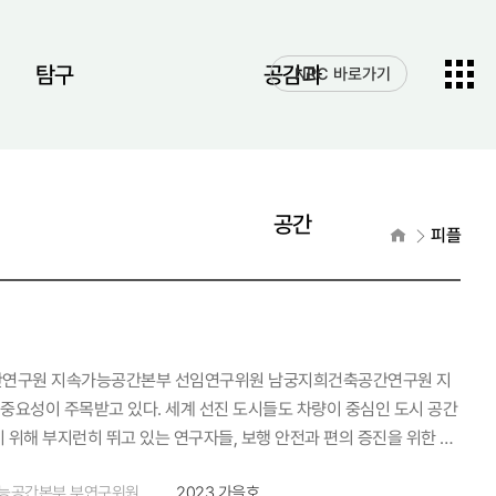
전체메
탐구
공감과
NRC 바로가기
열기
공간
홈으로
피플
요성이 주목받고 있다. 세계 선진 도시들도 차량이 중심인 도시 공간
 위해 부지런히 뛰고 있는 연구자들, 보행 안전과 편의 증진을 위한 연
구에 관한 생각을 들어봤다. 오성훈 건축공간연구원 지속가능공간본부
능공간본부 부연구위원
2023 가을호
에 관심을 갖고 관련 연구를 해왔습니다. 현재 보행환경연구센터장을