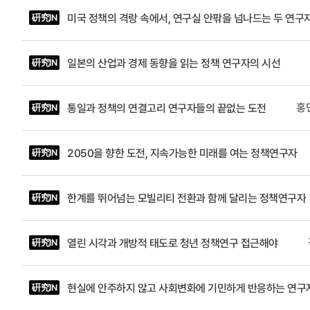
한계가 있죠
기획평가원
미국 정책의 격랑 속에서, 연구실 안팎을 넘나드는 두 연구
硏究IN
구조가 만
을 맡아 ‘
사람이라는
대전세종연
찾는 사람이
변화, 비수
일본의 산업과 경제 동향을 읽는 정책 연구자의 시선
硏究IN
것 같습니다
탱크의 역
은 고민을 
산하 연구기
홍
통일과 정책의 연결고리 연구자들의 끝없는 도전
硏究IN
그 연구가 
가 있다. 
를 바꿔야 
를 더욱 발
하고, 그러
2050을 향한 도전, 지속가능한 미래를 여는 정책연구자
硏究IN
면도 있지
력이 정책연
한계를 뛰어넘는 모빌리티 전환과 함께 달리는 정책연구자
硏究IN
열린 시각과 개방적 태도로 청년 정책연구 접근해야
硏究IN
현실에 안주하지 않고 사회변화에 기민하게 반응하는 연구
硏究IN