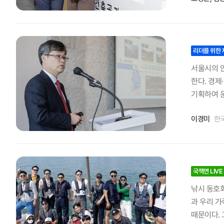
맡고 있기
않게 됐죠.
하는 주체
속가능공간
리더를 위한 
됐어요. 하
서울시의 
고 중요한
한다. 경제
다는 생각을
기획하여 
도적으로 정
혁신도시·
꼽는다면 아
이경미
한
이 정리 
니까요. 보
원장은 인사
도 의미가
하였다. 
다. 지난해
디자인하고
로 법적 지
박형수 서
국책연 LIVE
지속적으로 
혁을 설명하
낚시 동호회
경에 대한
시되었다.
과 우리 가
인 정착·확
위원회)에서
때문이다. 
락에서 지역