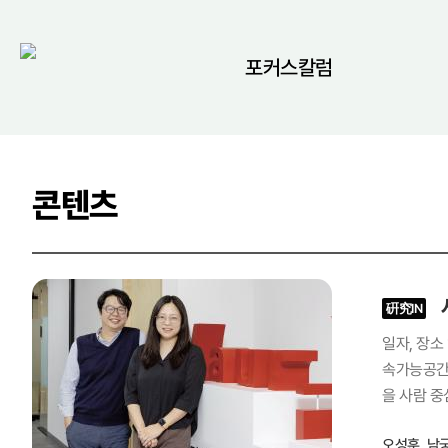
포커스칼럼
콘텐츠
硏究IN
일자, 장소 일자 장소 2023년 10월 12일(목) 건축공간연구원 우측부터 오성훈건축공간연구원 지속가능공간본부 선임연구위원 남궁지희건축공간연구원 지
속가능공간
을 사람 중
구에 매진
오성훈, 남
선임연구위