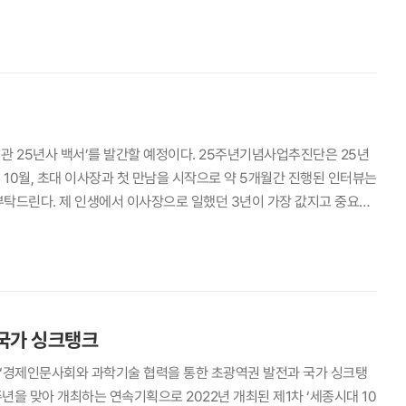
섭 상임위원은 자치경찰제도 시행 2년이 된 현재, 자치경찰의 정체성과
은 일과 연구 얘기가 아닌, 울산에서 즐긴 바다와 산에 관한 얘기를 해보
 산출할 수 있는 근거가 마련이 되면서 3년간 시범 개발과 운영을 해
 발전을 희망하였다. 제52차 세종국가리더십포럼 단체 사진 신종 도
믹의 시작과 함께였다. 주말에 사람들이 붐비는 곳은 갈 수 없으니 아이들
점이 무엇인지 정확하게 진단하고, 이를 바탕으로 좀 더 합리적인 정책
은 국가안전관리기본계획과 재난안전법의 대상인 재난·재해·안전·위험의
했다. 그러면서 우리 바다에 얼마나 다양한 바다생물들이 살고 있는지,
 활용의 용이성 측면에 중점을 두고 보완하고 있는 상황입니다. "현안
안전 관리체계, 재난안전 예산, 재난관리 기술개발 및 스마트한 관리체
는 틈만 나면 주말에 아이들과 함께 토종 해수어 채집을 다녔는데 신
난안전시스템 강화방안’을 마련하였는데 특히 서울의 주요 신종 대형 도
출 수 없었다. 해수어 채집에 있어 울산의 강점 중 하나는 종종 나비
자로선 관련 부처 내에서 정책 전반의 초기부터 종료 시점까지 주도
시공간 및 사회경제구조 변화 등)로 인해 새로이 대두하거나 기존의 통
울산을 스치고 지나가기 때문인데 열대지방에서 발원한 난류를 따라 화려
 하나의 과에서 다루는 영역이 굉장히 넓고 공무원들이 순환보직에 따
 사고를 일컫는다. 2022년 이태원 참사와 같은 인파 사고나 코로나
결이 좀 다르긴 하지만, 해수어 채집으로 시작한 바다 사랑은 곧 바다
기관 25년사 백서’를 발간할 예정이다. 25주년기념사업추진단은 25년
상당히 어렵습니다. 그런 이유로 어떤 문제에 대해 앞선 진단을 할 수
잠재위험요소를 선제적 발굴하고 AI 기반 모니터링 및 현장대응 시스템을
어를 잡는 행운을 낚기도 했다. 냉동 및 해동 과정을 거치지 않은 순
10월, 초대 이사장과 첫 만남을 시작으로 약 5개월간 진행된 인터뷰는
요한 역할이라고 생각합니다. 정책연구자라면 자신의 연구에 매진하는 가
 있다. 또한 기후변화로 인해 2011년 우면산 산사태, 2022년 중부
 시민의 바다 즐기기는 굳이 울산 바다에 국한될 필요가 없다. 위로 경
부탁드린다. 제 인생에서 이사장으로 일했던 3년이 가장 값지고 중요했
희 그런 측면에서 본다면 정부출연연구기관은 어떤 현안에 대해 실질적
류시설 설치 등의 구조적·비구조적 대책 마련과 침수방지용 차수판 설치
도시의 경계를 염두에 두지 않고 바다를 즐길 수 있다. 이번 봄에는 연
 일들이 얼마나 가치 있는 것인지 늘 스스로 느낄 수 있었다. 특히 26
 교육·연구기관과 강한 차별성을 띤다는 생각도 듭니다. 또 한편으로 국
약계층에 대한 맞춤형 안전관리 취약 지역 특성을 고려한 안전관리방안을
 위험할 수 있는 선상 낚시 대신 요트투어 행사를 기획해 가족들이 함
 힘을 보태준 모든 연구기관장님들과 연구자, 그리고 연구회 직원들에게
고 느끼는데요. 다양한 프로젝트를 수행하면서 많은 사람을 만나고 여
할 수 있도록 안전서비스를 향상시키고 있다. 「중대재해처벌법」이 시
기하는 것이 영남알프스다. 영남알프스란 울산의 서쪽에 있는 가지산, 신
합과제, 통합과제도 있었는데 이런 것들을 연구회가 공동 기획하고 추
스스로의 성장을 염두에 둔 경험을 많이 하고 싶지만 원내에서 처리해야
재해 사고 0건 달성을 목표로 하고 있다. 이와 같은 서울시의 다각적인
 풍광이 유럽의 알프스와 견줄 만하다고 붙인 이름이다. 실제 영남알프스
을 가졌고 위원회, 연구단, 주제별 연구모임 등을 만들었다. 이후 20
면도 있는 것 같습니다. 가용 시간을 어떻게 확보하느냐의 문제라는 생
의 약 3~4%를 차지하고 있다(2020년 14,696억 원(3.1%)→2
 있어 수려함은 객관적으로 보증된 듯하다. 아직 아이들이 어려 등산
 정부 뉴딜사업 대응 관련 학술회의 개최 등을 통해 청와대 및 정부 부처와
 점이 아닐까 합니다. 박사 과정 때부터 끈질기게 의문점과 개선 방향
전 시스템, 국제적으로도 인정 서울시의 안전에 관한 모범적·선도적 대응시스템
영남알프스를 중심으로 신불산, 운문산, 도래재 등지에 국공립 자연휴양
국가 싱크탱크
메가 프로젝트에 대한 설명 부탁드린다. 저출산·고령화, 남북관계 발전
시켜나가는 자기만의 스토리를 지녀야 한다고 생각해요. 화초를 키우듯
주관 100대 회복력도시(100 Resilient Cities, 100RCs)’에 선정되
있다. 이들 휴양림이 모두 연구원이 소재한 혁신도시에서 차로 30분에서
 전문가와 연구기관, 별도 협동 연구팀을 구성해서 협동과제 기획사업을
긴 호흡으로 개발해나가는 것이 중요합니다. 이와 관련해서는 연구기관
차 ‘경제인문사회와 과학기술 협력을 통한 초광역권 발전과 국가 싱크탱
’ 프로그램에 의한 ‘롤 모델 도시(Role Model Cities)’에 선정되기도 하
. 특히 계절에 따른 변화가 역동적인 산은 계절별로 다른 옷을 입고 우
굴하고 공동연구한 결과를 여러부처들이 참고해서 팀으로 일하도록 했다
으로만 본다면 혁신적인 연구를 하긴 힘들겠죠. 누가 와서 해도 될 만
5주년을 맞아 개최하는 연속기획으로 2022년 개최된 제1차 ‘세종시대 10
시대변화에 따른 도시안전 확보를 위해 도시환경의 다양한 물리적 영역,