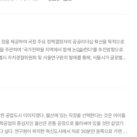
 이뤄졌는데 현대에는 도시 시스템이 복잡해지면서 그런 방식이 통하지
장 중요한 고려 대상이 무엇인가 물음을 던진다면 도시를 체험하고 이용
계에 대한 연구를 지속적으로 해왔습니다. 남궁지희 건축공간연구원 지
위를 넘어서서 그것을 뒷받침하고 연결해주는 보행 공간에 관심을 갖게
과 장소, 지역경제 활성화 등 굉장히 다양한 부분과 긴밀하게 연결돼 있
 장을 제공하여 국정 주요 정책결정자의 공공리더십 확산을 목적으로
있다는 생각이 들었어요. 그런 이유로 이 분야를 열심히 연구해봐야겠
을 주관하여 ‘국가전략을 지역에서 함께 논(論)한다’를 추진방향으로
대안을 내서 개선해나가는 과정에 매력을 느꼈는데요. 그런 측면에서 주
별시 자치경찰위원회 및 서울연구원의 발제를 통해, 서울시가 글로벌
됐죠. 한층 진일보한 보행권 정책 오성훈 보행 연구의 가장 큰 성과를
하는 자리가 되었다. 제52차 세종국가리더십포럼의 현장을 아래와 같
다는 점이겠죠. 처음 보행 연구를 시작할 때만 해도 그런 법령이 없었으
는 주제로 개최되었다. 포럼을 주관한 하태훈 한국형사·법무정책연구원
도로라는 도로 유형을 신설해 전국적으로 확대하는 데 역할을 했다는 점
위해서는 안전한 환경이 지속적인 혁신을 통해 확보되어야 한다”고 강조
는 법적 근거와 규제 근거를 마련했다는 점에서 성과가 있었다고 봅니
서울시 자치경찰위원회와 한강경찰대 등을 통해 안전이 확보된 서울을
운전자가 보행자의 통행을 방해할 경우 과태료를 부과할 수 있는 방식으
행정은 안전체계 실질적으로 구축하기 위한 중요한 주제이다.강연 중인
고 그 과정에서 우리 연구원이 시범사업의 설계나 운영, 평가 등에 대해
 김성섭 서울특별시 자치경찰위원회 상임위원은 경찰 및 자치경찰의 연
행환경 개선사업, 최근 각 지자체 단위로 시범사업을 시행 중인 보행환
된 이후, 2020년 신 경찰법 제정을 통해 2021년에 전국적으로 실
강한 공업도시 이미지였다. 울산에 있는 직장을 선택한다는 것은 아이들
자우선도로를 포함해 기존 보행환경 개선을 위한 시범사업들은 최종적
재 국가사무(경찰청장), 수사사무(국가수사본부), 자치사무(자치경찰
중화학공업의 중심지인 울산은 온통 공장으로 둘러싸여 있을 것만 같았기
 지역에서 해줘야 하는 역할이나 권한도 점점 늘어나고 있고요. 그런 맥
생 순찰대 등의 시민참여형 치안활동과 한강경찰대, 지하철 경찰대, 관
다 싶다. 연구원이 위치한 혁신도시에서 차로 30분만 동쪽으로 가면 멋
 지수를 개발했어요. 처음부터 제가 참여한 건 아니고 이미 몇 년에 걸