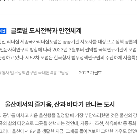
도 하고요. 이전 시대에는 거장의 미적 감각이나 역량에 의지해 도시 설계가
 어떤 근거에 기반해 도시 설계가 이뤄져야만 하는 시대입니다. 그렇다면 가
인 보행자여야 한다고 생각합니다. 이런 생각으로 보행자 행태, 보행환경 설
글로벌 도시전략과 안전체계
본부 부연구위원(이하 남궁지희) 저는 건축학을 전공했는데 개별 건축물 단
제언
지만 보행 공간이 건강 측면은 물론 교통체계의 지속가능성, 혹은 공공 공간
안전 리더십 세종국가리더십포럼은 공공기관 지도자를 대상으로 정책 공론의
 역할을 하는 요소임에도 불구하고 어느 분야에서도 메인으로 다뤄지지 않고 
·인문사회연구회 방침에 따라 2023년 3월부터 권역별 국책연구기관이 포럼
 갖게 됐습니다. 특히 공공성과 장소성에 주목해 현상을 분석하고 정책적 
운영하고 있다. 제52차 포럼은 한국형사·법무정책연구원의 주관하에 서울특
책 개발에 참여할 수 있는 곳이 건축공간연구원이라 생각해 이곳에 입사하게 
매력도시로 도약하기 위한 국가적 안전관리 시스템 확보방안 및 전략을 논의
무래도 법·제도적 측면에서 「보행 안전 및 편의증진에 관한 법률」이 도입됐
국형사·법무정책연구원 국내협력홍보팀장
2023 가을호
및 소개한다. 제52차 세종국가리더십포럼은 ‘글로벌 도시전략과 안전체계’라
행 관련 정책이나 사업의 근거법령을 만들게 됐다는 점, 그리고 보행자우선
말에서 “안전은 모든 사회의 핵심 가치 중 하나로, 도시의 번창과 발전을 
 있죠. 우리가 원하는 수준까지 도달하진 못했지만 어쨌든 보행자를 우선시하
서울특별시는 그레이트 한강 사업을 추진하면서 매력적인 도시 설계와 함께 
 「도로교통법」 개정안이 통과되면서 보행자의 통행우선권을 부여하게 됐고, 
 있다. 또한 국가의 재난안전 예산과 지방자치단체의 사전적인 예방·대비 
위까지 강화됐죠. 법령 도입부터 법적 지위 강화까지 거의 10년이 걸린 셈이
울산에서의 즐거움, 산과 바다가 만나는 도시
울연구원 원장 우리 지역은 우리가 지킨다, 시민 밀착 치안활동 첫 강연자인
지원해왔습니다. 그 외에도 차로를 줄이는 ‘도로 다이어트’ 사업이라든지 보
며 강연을 시작하였다. 자치경찰제도는 2006년에 제주도에서 시범적으로 실시
 공부를 마치고 처음 울산행을 결정할 때 가장 부담스러웠던 것은 울산의 
 종합정비사업까지 연구 주제도 갈수록 다양해지고 있습니다. 남궁지희 보행
 이로 인해 국가경찰사무와 자치경찰사무를 함께 수행하던 기존 경찰조직은 현
족의 삶의 터전으로 그곳을 선택하는 것인데, 자동차, 조선, 석유화학 등 
산 단계에서 지자체 단위의 역할이 굉장히 중요한 것 같습니다. 그래서 개별
 각각 지휘한다. 서울시 자치경찰위원회는 반려견 순찰대, 산악순찰대, 대학
그러나 울산에서 8년을 생활한 지금, 그때를 돌이켜보면 그만한 기우도 없었
 차원의 보행 안전 수준과 정책적 노력의 정도를 계량적으로 측정할 수 있는