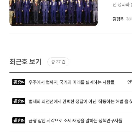
리에게 즐거
는 점에서 
한 정도의 
년 성과와 
위기관리체
는 그 더위
향해야 하는
발생하고 그
한데 모여 
다운 산과 
높은 수준
김형욱
경
되는 것 같
회사를 통
현전’이라
의 역할이 
다”고 설
과 관리체계
응해야 한다
연구회 산
연구 여건 
련 낙상이
원(前 국회
협업을 통
환경이나 
갈 길을 
마지막으로
화두가 될 
노력하겠다
최근호 보기
총 37 건
는 일을 해
등으로 표현
개최와 정
미래 위기에
할 수 있는
임’을 주제
최근호
관 내에 연
지속가능한 
목록
략으로 세분
안
우주에서 법까지, 국가의 미래를 설계하는 사람들
硏究IN
-
행하는 데 
진 환경에
추진과제에
제목,
와 통합구조
대로 된 기
서는 주현 
작성자
법제의 최전선에서 완벽한 정답이 아닌 ‘작동하는 해법’을 
硏究IN
를 유지해주
(소속
력의 시너지
구원 철도
및
기관 간의
구위원, 
직책),
하다 보면 
수 한국과
호
균형 잡힌 시각으로 조세·재정을 말하는 정책연구자들
硏究IN
연구가 이
구원 선임