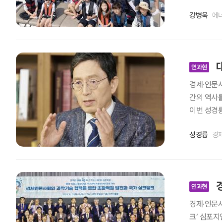
광경찰대 
진 해변이 
쳐 그러한 
인사·재원
강병욱
에
고자 한다.
왔고 내년도
시재난 등
과 산책 겸
수립으로 이
개념 및 재
그리고 우
에 대해 앞선 진단을 할 
계 구축)으
기하고 아름
속가능공간
시재난에 대
대
고기와 같은
연과현
적으로 과
상적인 위험
한 열대어의
경제·인문사
라 역할이 
19등 감염
낚시로 이어
간의 역사를
있는가, 그
확충하고 있
수 참치회를
이번 성경륭
운데 부처
권 집중호우
북 포항이나
다고 늘 생
인 변화를 
확대 등의 
구원의 낚시
성경륭
경
개 기관과 
책연구기관
모색하고 
께 즐거운 
감사하다고 
러 현장을 
행된지 2년
불산, 운문
진하는 게 
할 업무량이
도시재난대응
에 속하는
19년 한-
각도 들고요
021년 1
을 즐기기보
경
결과를 공유
연과현
을 지속적
은 국제적으로
림이 포진해
과 같은 주
이 말이죠.
경제·인문사
었고 2020
1시간 거리
시작했다.
차원의 역할
크’ 심포지
였다. 서울