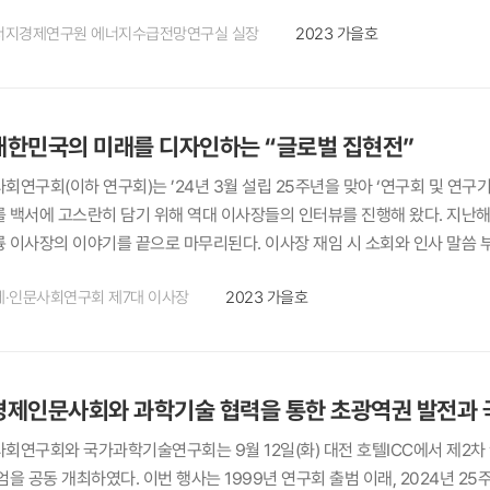
등 특수부서 안전활동 등 서울시의 다각적인 맞춤치안을 제공하고 있다. 김성
줄줄이 나오고, 서쪽으로 30분만 가면 아름다운 산과 계곡이 즐비하다. 오늘
논의와 연구가 이뤄져왔죠. 오 박사님께서 말씀하신 보행안전법에 법정 지수를
 등의 현행 제도의 한계점과 개선필요성을 강조하며 완전한 자치경찰제도로의
너지경제연구원 에너지수급전망연구실 실장
2023 가을호
 바다가 주는 즐거움 처음 바다의 매력에 푹 빠지게 된 것은 코로나19 팬데
에 정식 공표를 앞두고 있습니다. 그렇게 되면 지자체별로 보행환경의 문제
장, 종합적 대응능력 확보 필요 두 번째 강연자인 박형수 서울연구원 원장
 근처 바닷가를 거닐곤 했는데 아이들이 잠자리채로 작은 물고기들을 잡기도 
어갈 수 있는 근거로 활용할 수 있겠죠. 현재 단계에선 지자체의 접근성이나
난관리체계에 대한 설명을 시작으로 국가 재난안전 정책을 3가지 쟁점(재난
리 토종물고기와 바다생물들이 얼마나 매력적인지 조금씩 알게 되었다. 당시에
수 있는가, 새로운 대안을 제시할 수 있는가 하는 점이 정책연구자의 가장 중요한 역할이라고 생각합니다." 오성훈 건축공간연구원 지
로 구분하여 정책 현황을 개관하였다. 관련하여 서울시는 2023년 3월 ‘재
다운 바다생물들을 발견하면 아이들은 말할 것도 없고 나도 흥분과 희열을 감
본부 선임연구위원 정책연구자에게 요구되는 주체적인 역할 오성훈 정책연구
응하는 체계를 구축하였다. 신종재난은 환경의 변화(기술발전, 기후변화, 도
한민국의 미래를 디자인하는 “글로벌 집현전”
 이색적인 열대 해수어도 만날 수 있다는 것이다. 이는 구로시오 해류가 
정을 이끌어가는 것이 바람직하다고 생각합니다. 우리나라 정부 부처를 보면
인식 및 관리영역을 초월하여 변형·확대된 상대적으로 새로운 유형의 재난이나
 알이나 유생이 울산 바다로 흘러들어오는 덕분이다. 채집한 다양한 물고기 
회연구회(이하 연구회)는 ’24년 3월 설립 25주년을 맞아 ‘연구회 및 연구
수시로 바뀌기 때문에 새롭게 제기되는 현안들을 신속하게 파악해 대처하기란 
병 확산이 대표적인 예이다. 이에 대해 서울시는 신종 재난예방 등을 위해 
졌다. 연구원의 낚시 동호회에도 가입했는데 동호회 첫 선상 출조에서 참다랑
 백서에 고스란히 담기 위해 역대 이사장들의 인터뷰를 진행해 왔다. 지난해 
에 대한 새로운 대안을 제시할 수 있는가 하는 점이 정책연구자의 가장 중
으며 도시위험분석 협의체 구성, 시민참여 안전문화 확산 등의 사업을 추진하고
 맛본 건 그때가 처음이었고 앞으로도 그런 기회는 만나기 힘들 듯하다. 울산
 이사장의 이야기를 끝으로 마무리된다. 이사장 재임 시 소회와 인사 말씀 
의 현황이나 현안 자체에 대한 높은 이해도를 가져야 한다고 봅니다. 남궁지
 등 예측이 어려운 재난이 증가함에 따라 방재성능 목표 상향 및 대규모 저
 경주부터 아래로 부산 해운대까지 차로 1시간 이내에 닿을 수 있으니 딱히 
각하고 있다. 사회과학 여러 분야를 같이 공부하고 국가정책을 토론하고 개발한
만들어낼 수 있고 그 실현 과정을 지켜볼 수 있다는 점에서 학술연구 중심의
예방적 대비체계를 강화하고 있다. 더불어 노인, 어린이, 장애인 등 안전취
 동호회에서 선상 출조 대신 해운대 요트투어를 다녀왔다. 아이들에게는 다소
제·인문사회연구회 제7대 이사장
2023 가을호
함께 국가정책 전 분야를 지원했고 정책 개발하는 데 많은 시간을 보냈는데
은 제가 생각하기에 교육이나 직무역량과 관련해 성장의 기회가 굉장히 많다
스마트기술을 활용한 실시간·통합적·예측 중심의 안전관리를 통해 시민이 체감
추억을 만들 수 있었다. 산이 주는 즐거움 ‘울산의 산’ 하면 가장 많이들 얘
전하고 싶다. 재임기간 중 중점 추진한 업무는? 연구기관별 개별과제, 융복
둘러보는 것 자체도 매우 좋은 경험이 되거든요. 그래서 기회가 될 때마다 
이 된 2022년 현재 서울시의 중대재해 사고는 0건으로 2023년에도 중대
산 등 해발 1,000미터가 넘는 8개의 산을 묶어서 부르는 별칭으로 산세와
매우 취약하다고 판단했기 때문이다. 그래서 내부 시스템을 재정비하는 데 관심
 상당하고 현실적인 여건으로 인해 그런 기회나 제도를 활용하지 못하는 측
 정책에 부응하고자 관련 예산 규모가 꾸준히 증가하고 있으며, 서울시 전체 예산
 대부분의 산은 산림청에서 지정하는 우리나라의 명산 리스트에 이름을 올리고
일 수출 규제 이슈 공동 대응, 2020년 코로나19 글로벌 팬데믹 현상 대응,
. 오성훈 가장 중요한 것은 연구자 본인만의 연구주제를 가지고 있느냐 하는
5,097억 원(3.1%)→2022년 22,929억 원(4.1%)). 서울시의 도시안
다는 주로 이 산들에 있는 자연휴양림을 애용하는 편이다. 앞에서 언급한 
제인문사회와 과학기술 협력을 통한 초광역권 발전과 
하고 국가정책을 지원한 점이 매우 의미 있는 일로 기억된다. 연구회 기획 
으로 탐구해가면서 그 분야에 대한 확신과 열정을 가지고 연구 주제를 발전
도 인정을 받아 서울시는 2016년에 록펠러 재단(Rockefeller Foundation) 
 있고 이 외에도 울산 근교에는 대운산, 토함산, 달음산 자연휴양림 등이 
요 국정과제를 국제 협력으로 대응할 수 있도록 2018년부터 다양한 분야의
 자신의 전문성과 장점을 살려 국가와 사회에 기여할 수 있는 연구 분야를 
회연구회와 국가과학기술연구회는 9월 12일(화) 대전 호텔ICC에서 제2
년에는 유엔재난위험경감사무국(UNDRR) ‘Making Cities Resilient(MCR)
에 있으니 접근성이 상당히 좋은 편이다. 산은 바다와는 또 다른 매력이 있다
 2020년까지 수십 개 과제를 진행했는데 연구기관과 의논해서 주제를 발
 설정과도 관련이 있다고 봅니다. 연구기관을 부처에 대해 실무 지원하는 곳
엄을 공동 개최하였다. 이번 행사는 1999년 연구회 출범 이래, 2024년 2
시는 이에 그치지 않고 글로벌 혁신도시로 도약하기 위해 노력하고 있으며 