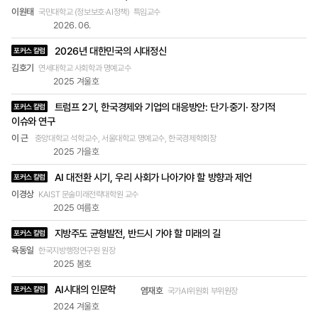
위기는 1998년 이후 개선되던 지구촌 빈곤을 심화
-
이원태
국민대학교 (정보보호·AI정책) 특임교수
시켰다. 세계은행은 2020년에만 1억2,000만 명
제목,
2026. 06.
작성자
의 극빈층이 발생했다고 발표했다. 학자들은 2030
(소속
년까지 2억5,000만 명이 더해질 수 있다고 전망하
2026년 대한민국의 시대정신
및
포커스 칼럼
고 있다. UN의 새천년개발목표(MDGs)와 지속가
직책),
김호기
연세대학교 사회학과 명예교수
호
능개발목표(SDGs)의 깃발 아래 순항해오던 지구촌
2025 겨울호
빈곤 감축의 기조가 코로나19로 인해 역주행한 것
이다. 재정 여건도 많이 취약해졌다. 각국 정부는 코
트럼프 2기, 한국경제와 기업의 대응방안: 단기·중기· 장기적
포커스 칼럼
로나19 위기 대응 과정에서 앞다투어 확장적 재정
이슈와 연구
정책을 폈다. 이로 인해 재정적자와 공공 부채가 급
이 근
중앙대학교 석학교수, 서울대학교 명예교수, 한국경제학회장
증했다. 사실 개도국 부채 문제는 코로나 팬데믹 이
2025 가을호
전부터 적색 경보등이 켜져 있었는데 상황이 더 심
각해졌다. 국제통화기금(IMF)에 따르면 전 세계 69
AI 대전환 시기, 우리 사회가 나아가야 할 방향과 제언
포커스 칼럼
개 저소득국가(LICs)의 약 5분의 1이 심각한 부채
이경상
KAIST 문술미래전략대학원 교수
압박(debt distress) 아래 놓여 있었다. 2020년에
2025 여름호
는 그 비율이 3분의 2까지 뛸 것이라 한다. 코로나1
9 위기는 불평등 또한 심화시키고 있다. 세계은행과
지방주도 균형발전, 반드시 가야 할 미래의 길
포커스 칼럼
OECD의 공동 연구에 따르면 여성이 소유한 기업이
육동일
한국지방행정연구원 원장
남성 소유 기업에 비해 폐업할 가능성이 더 크다고
2025 봄호
한다. 이유는 전자가 후자에 비해 서비스, 접대, 소매
등 소비자와 직접 대면하는 업종(consumer-facin
AI시대의 인문학
포커스 칼럼
염재호
국가AI위원회 부위원장
g sectors)에 더 많이 분포하기 때문이다. 디지털 분
2024 겨울호
야도 마찬가지이다. 코로나19는 아날로그에서 디지