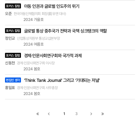
털로의 전환을 가속화하는 중요한 계기가 되었지만
아동 인권과 글로벌 인도주의 위기
포커스 칼럼
인터넷에 접근하는 계층과 그렇지 못한 계층 간 불
오준
한국아동단체협의회 회장(前유엔 대사)
평등을 증폭시켰다. 현재 세계 인구의 절반 정도가
2024 가을호
인터넷에 접근하지 못하고 있다. 그런데 이들은 재
글로벌 통상 중추국가 전략과 국책 싱크탱크의 역할
택근무나 비대면 근무를 할 수 없으므로 코로나19
포커스 칼럼
에 노출되기 쉽고 해고의 위험도 크다. 이제 사회·경
정인교
산업통상자원부 통상교섭본부장
제적 포용성(inclusiveness) 확대를 위해서는 저렴
2024 여름호
하고 보편적인 인터넷 접근이 필수적이다. 브렉시트
경제·인문사회연구회와 국가적 과제
(Brexit), 아메리카 퍼스트(America First)로 발현
포커스 칼럼
된 자국우선주의, 반세계화 기조가 코로나19 위기
신동천
경제·인문사회연구회 이사장
를 틈타 가속화되는 것도 주목할 만한 변화이다. 코
2024 봄호
로나19 보건 위기는 국경을 초월한 문제이고, 이의
‘Think Tank Journal’ 그리고 ‘기대되는 저널’
편집인 생각
해결을 위해서는 다자가 참여하는 국제공조가 필요
하나 각국 정부는 성장 회복, 실업 완화, 물가안정 등
홍일표
경제·인문사회연구회 사무총장
국내 현안에 매몰되어 국제공조는 정책 후순위로 밀
2024 봄호
려나 있다. 세계보건기구(WHO)는 선진국이 천문학
적 분량으로 확보한 백신을 가난한 나라에 나눠줄
것을 호소했다. 그러나 선진국들이 머뭇거리는 사이
1
3
첫
이전
다음
끝
남아프리카에서 오미크론(Omicron) 같은 변종 바
페이지로
페이지로
페이지로
페이지로
이러스가 출현해 전 세계에 퍼졌다. 글로벌 백신 차
별(Vaccine Apartheid)이 모두의 안전을 위협하는
이동
이동
이동
이동
부메랑이 되어 돌아온 것이다. 외국인 노동자나 난