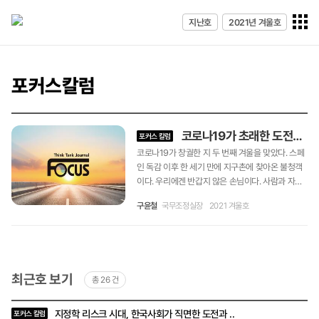
전체메
지난호
2021년 겨울호
열기
포커스칼럼
코로나19가 초래한 도전과 K-ODA의 역할
포커스 칼럼
코로나19가 창궐한 지 두 번째 겨울을 맞았다. 스페
인 독감 이후 한 세기 만에 지구촌에 찾아온 불청객
이다. 우리에겐 반갑지 않은 손님이다. 사람과 자본
의 이동이 활발하던 세계경제는 크게 위축되었다.
구윤철
국무조정실장
2021 겨울호
미국과 유럽 등 선진국은 마이너스 성장을 기록했고
아프리카 대륙도 25년 만에 성장을 잠시 멈추었다.
국가 간 교역과 자본 이동도 크게 감소되었다. 세계
은행에 따르면 친인척 등이 해외에서 벌어 본국에
보내는 해외 송금(remittance), 해외 직접투자(FD
최근호 보기
총 26 건
I), 포트폴리오 간접투자 등 개도국 개발에 도움 되는
자금 이동도 모두 움직임이 둔해졌다고 한다. 코로
최근호
나19로 인한 전 세계적 위기 코로나19로 인한 보건
지정학 리스크 시대, 한국사회가 직면한 도전과 ..
포커스 칼럼
목록